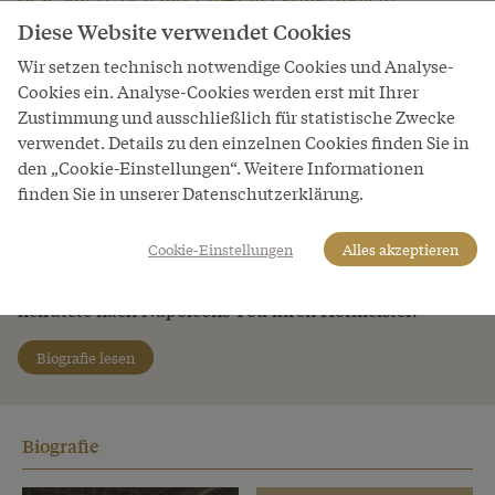
Diese Website verwendet Cookies
Habsburgerin an der Seite Napoleons
Erzherzogin Marie Louise, die älteste Tochter von
Wir setzen technisch notwendige Cookies und Analyse-
Kaiser Franz II./I., wurde während der
Cookies ein. Analyse-Cookies werden erst mit Ihrer
österreichischen Kriege gegen Frankreich auf Betreiben
Zustimmung und ausschließlich für statistische Zwecke
verwendet. Details zu den einzelnen Cookies finden Sie in
Fürst Metternichs mit dem französischen Kaiser
den „Cookie-Einstellungen“. Weitere Informationen
Napoleon verheiratet. Damit sollte die schwache
finden Sie in unserer Datenschutzerklärung.
habsburgische Position während der Revolutionskriege
gestärkt werden. Napoleons militärische Niederlage
Cookie-Einstellungen
Alles akzeptieren
war für Marie Louise ein Ausweg aus dieser
ungeliebten Ehe. Sie ging nach Norditalien und
heiratete nach Napoleons Tod ihren Hofmeister.
Biografie lesen
Biografie