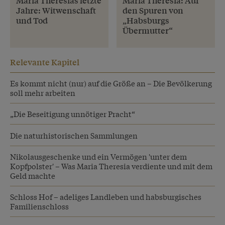
Maria Theresias letzte
Maria Theresia: Auf
Jahre: Witwenschaft
den Spuren von
und Tod
„Habsburgs
Übermutter“
Relevante Kapitel
Es kommt nicht (nur) auf die Größe an – Die Bevölkerung
soll mehr arbeiten
„Die Beseitigung unnötiger Pracht“
Die naturhistorischen Sammlungen
Nikolausgeschenke und ein Vermögen 'unter dem
Kopfpolster' – Was Maria Theresia verdiente und mit dem
Geld machte
Schloss Hof – adeliges Landleben und habsburgisches
Familienschloss