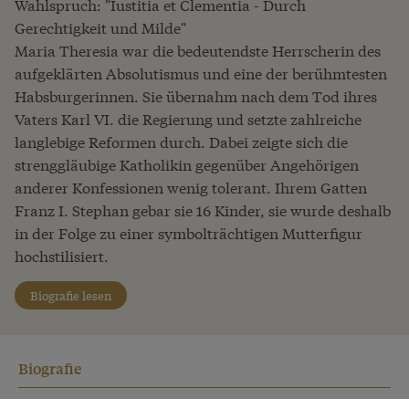
Wahlspruch: "Iustitia et Clementia - Durch
Gerechtigkeit und Milde"
Maria Theresia war die bedeutendste Herrscherin des
aufgeklärten Absolutismus und eine der berühmtesten
Habsburgerinnen. Sie übernahm nach dem Tod ihres
Vaters Karl VI. die Regierung und setzte zahlreiche
langlebige Reformen durch. Dabei zeigte sich die
strenggläubige Katholikin gegenüber Angehörigen
anderer Konfessionen wenig tolerant. Ihrem Gatten
Franz I. Stephan gebar sie 16 Kinder, sie wurde deshalb
in der Folge zu einer symbolträchtigen Mutterfigur
hochstilisiert.
Biografie lesen
Biografie