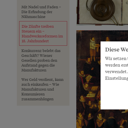
Mit Nadel und Faden –
Die Erfindung der
Nähmaschine
Die Zünfte treiben
Steuern ein –
Handwerksreformen im
18. Jahrhundert
Diese We
Konkurrenz belebt das
Geschäft? Wiener
Wir setzen
Gesellen proben den
werden ers
Aufstand gegen die
Manufakturen
verwendet. 
Einstellun
Wer Geld verdient, kann
auch einkaufen – Wie
Manufakturen und
Konsumieren
zusammenhängen