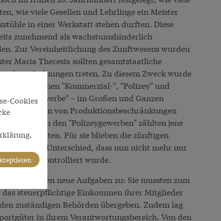
ten, wie viele Gesellen und Lehrlinge ein Meister
tühle in einer Werkstatt stehen durften. Diese
eits zunehmend als wachstumshinderlich
den. Zur Vereinheitlichung des Zunftwesens wurden
er Maria Theresia sollten gesamtstaatliche
einzelnen Ordnungen treten. Zu diesem Zweck wurde
n, die zwischen "Kommerzial-", "Polizey" und
Kommerzialgewerbe" – im Großen und Ganzen
yse-Cookies
– waren fortan von Produktionsbeschränkungen
cke
 unterstellt. Zu den "Polizeygewerben" zählten jene
rklärung.
t produzierten. Für sie blieben die zünftigen
n – mit dem Unterschied, dass nun nicht mehr nur
n Behörden kontrolliert wurde.
akzeptieren
en den Zünften neue Aufgaben zu: Sie mussten zum
9 das steuerpflichtige Einkommen ihrer Mitglieder
nd den zuständigen Behörden übergeben. Zudem lag
Exportgüter in ihrem Verantwortungsbereich. Von den