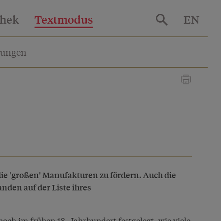
thek
Textmodus
EN
lungen
die 'großen' Manufakturen zu fördern. Auch die
nden auf der Liste ihres
ch im frühen 18. Jahrhundert festgelegt, wie viele