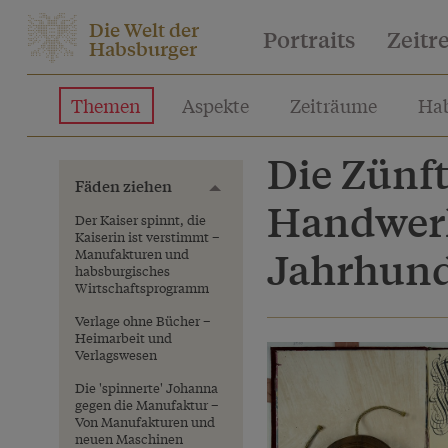
Die Welt der
Portraits
Zeitr
Habsburger
Themen
Aspekte
Zeiträume
Hab
Die Zünft
Fäden ziehen
Toggle menu
Handwerk
Der Kaiser spinnt, die
Kaiserin ist verstimmt –
Jahrhund
Manufakturen und
habsburgisches
Wirtschaftsprogramm
Verlage ohne Bücher –
Heimarbeit und
Verlagswesen
Die 'spinnerte' Johanna
gegen die Manufaktur –
Von Manufakturen und
neuen Maschinen