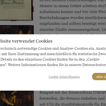
Meister in einem Gebiet arbeiten durf
aufnehmen konnte und wie viele Werks
Beschränkungen wurden staatlichers
empfunden und sollten beseitigt wer
einzelne Zünfte zusammengefasst. Unt
Handwerksgesetze an die Stelle der 
bsite verwendet Cookies
1753/54 eine Handwerksreform erlasse
freien Gewerben unterschied. Die "
 technisch notwendige Cookies und Analyse-Cookies ein. Anal
Textilhandwerk und Exportgewerbe 
t mit Ihrer Zustimmung und ausschließlich für statistische Zwe
befreit und der staatlichen Kontrolle
Details zu den einzelnen Cookies finden Sie in den „Cookie-
gen“. Weitere Informationen finden Sie in unserer Datenschutze
Handwerke, die für einen lokalen Mark
Beschränkungen größtenteils bestehe
durch die Zünfte, sondern die lokale
Cookie-Einstellungen
Alles 
Im Zuge der Handwerksreformen fiel
Beispiel seit der Steuerreform 1748/4
feststellen, die Steuern einheben u
seit 1751 die Qualitätskontrolle für 