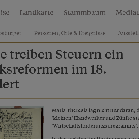
eise
Landkarte
Stammbaum
Media
sburger
Personen, Orte & Ereignisse
Ausstel
e treiben Steuern ein –
sreformen im 18.
ert
Maria Theresia lag nicht nur daran, 
'kleinen' Handwerker und Zünfte sta
'Wirtschaftsförderungsprogramms'.
In den meisten Zunftordnungen war no