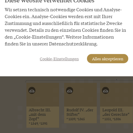
Diese Website verwendet Cookies
Albrecht I.
* 1255, †1308
Wir setzen technisch notwendige Cookies und Analyse-
Cookies ein. Analyse-Cookies werden erst mit Ihrer
Zustimmung und ausschließlich für statistische Zwecke
verwendet. Details zu den einzelnen Cookies finden Sie in
den „Cookie-Einstellungen“. Weitere Informationen
finden Sie in unserer Datenschutzerklärung.
Friedrich III.
Albrecht II.
Cookie-Einstellungen
Alles akzeptieren
„der Schöne“
„der Weise“
* 1289, †1330
* 1298, †1358
Albrecht III.
Rudolf IV. „der
Leopold III.
„mit dem
Stifter“
„der Gerechte“
Zopf“
* 1339, †1365
* 1351, †1386
* 1349, †1395