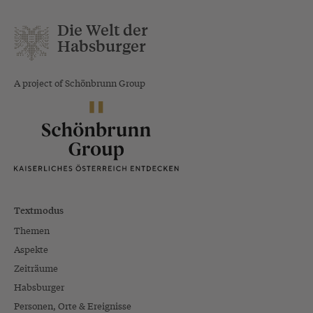
Die Welt der
Habsburger
A project of Schönbrunn Group
Albrecht IV.
Wilhelm „der
Leopold IV.
„der
Ehrgeizige“
* 1371, †1411
Geduldige“
* 1370, †1406
* 1377, †1404
Textmodus
Albrecht (V.) II.
Themen
* 1397, †1439
Aspekte
Zeiträume
Habsburger
Personen, Orte & Ereignisse