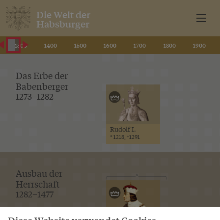
Die Welt der
Habsburger
1300
1400
1500
1600
1700
1800
1900
Das Erbe der
Babenberger
1273–1282
Rudolf I.
* 1218, †1291
Ausbau der
Herrschaft
1282–1477