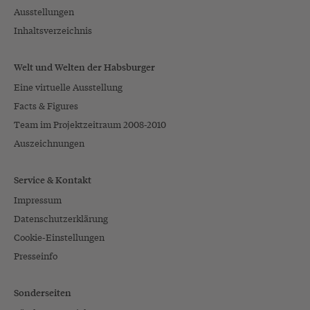
Ausstellungen
Inhaltsverzeichnis
Ladislaus
„Postumus“
* 1440, †1457
Welt und Welten der Habsburger
Eine virtuelle Ausstellung
Facts & Figures
Team im Projektzeitraum 2008-2010
Aufstieg zur
Großmacht
Auszeichnungen
1477–1526
Service & Kontakt
Philipp I. „der
Schöne“
Impressum
* 1478, †1506
Datenschutzerklärung
Cookie-Einstellungen
Presseinfo
Sonderseiten