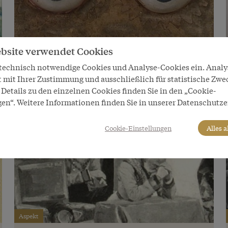
bsite verwendet Cookies
Aspekt
 technisch notwendige Cookies und Analyse-Cookies ein. Anal
Sammeln & Wissen
t mit Ihrer Zustimmung und ausschließlich für statistische Zwe
Details zu den einzelnen Cookies finden Sie in den „Cookie-
gen“. Weitere Informationen finden Sie in unserer Datenschutze
Cookie-Einstellungen
Alles 
Aspekt