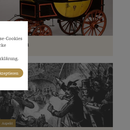
Aspekt
yse-Cookies
Bewegen
cke
rklärung.
akzeptieren
Aspekt