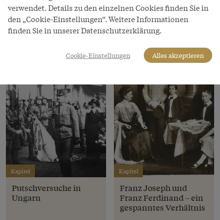
Friedenskaiser?
Zerfall der Monarchie
verwendet. Details zu den einzelnen Cookies finden Sie in
den „Cookie-Einstellungen“. Weitere Informationen
finden Sie in unserer Datenschutzerklärung.
Cookie-Einstellungen
Alles akzeptieren
Kapitel
Kapitel
Putschversuche in
Franz Joseph und
Ungarn
Franz Ferdinand – ein
gespanntes Verhältnis