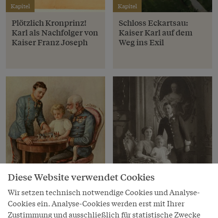
Kapitel
Kapitel
Plötzlich Kronprinz!
Schloss Eckartsau:
Karl als Nachfolger von
Kaiser Karl auf dem
Kaiser Franz Joseph
Weg ins Exil
Diese Website verwendet Cookies
Wir setzen technisch notwendige Cookies und Analyse-
Kapitel
Kapitel
Cookies ein. Analyse-Cookies werden erst mit Ihrer
Karl I.: Der
Kaiser Karl I. und der
Zustimmung und ausschließlich für statistische Zwecke