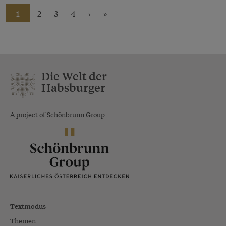
1
2
3
4
›
»
Die Welt der
Habsburger
A project of Schönbrunn Group
Textmodus
Themen