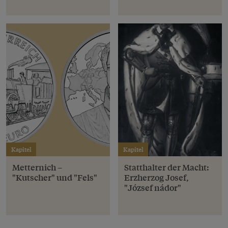
Kapitel
Kapitel
Metternich –
Statthalter der Macht:
"Kutscher" und "Fels"
Erzherzog Josef,
"József nádor"