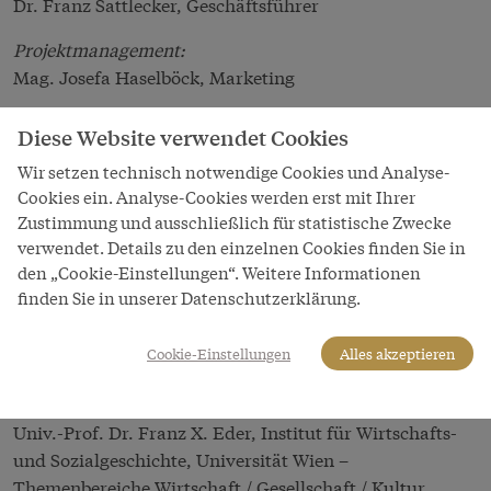
Dr. Franz Sattlecker, Geschäftsführer
Projektmanagement:
Mag. Josefa Haselböck, Marketing
Projektkoordination und Schnittstelle Auftraggeber –
Diese Website verwendet Cookies
Design & Entwicklung:
Wir setzen technisch notwendige Cookies und Analyse-
Ing. Stefanie Drucker, EDV
Cookies ein. Analyse-Cookies werden erst mit Ihrer
Mag. Michaela Gold, Marketing
Zustimmung und ausschließlich für statistische Zwecke
verwendet. Details zu den einzelnen Cookies finden Sie in
Bildarchiv Schönbrunn, Kaiserappartements, Sisi
den „Cookie-Einstellungen“. Weitere Informationen
Museum und Sammlung Kaiserliche Residenzen:
finden Sie in unserer Datenschutzerklärung.
Dr. Elfriede Iby, Leitung Forschung und Dokumentation
Eva Kostistansky, Forschung und Dokumentation
Cookie-Einstellungen
Alles akzeptieren
Wissenschaftliches Team
Konzeption und wissenschaftliche Leitung:
Univ.-Prof. Dr. Franz X. Eder, Institut für Wirtschafts-
und Sozialgeschichte, Universität Wien –
Themenbereiche Wirtschaft / Gesellschaft / Kultur