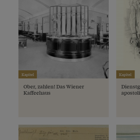
Kapitel
Kapitel
Ober, zahlen! Das Wiener
Dienstge
Kaffeehaus
apostol