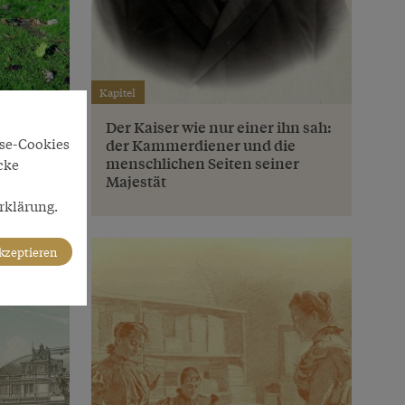
Kapitel
ichen
Der Kaiser wie nur einer ihn sah:
yse-Cookies
erei
der Kammerdiener und die
menschlichen Seiten seiner
cke
Majestät
rklärung.
akzeptieren