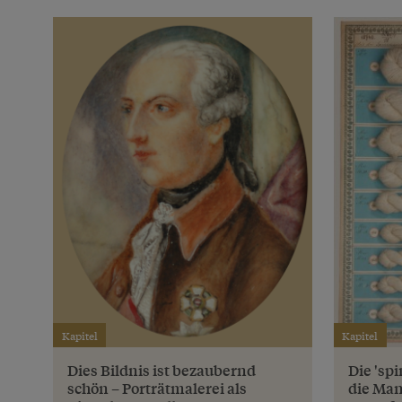
Kapitel
Kapitel
Dies Bildnis ist bezaubernd
Die 'sp
schön – Porträtmalerei als
die Man