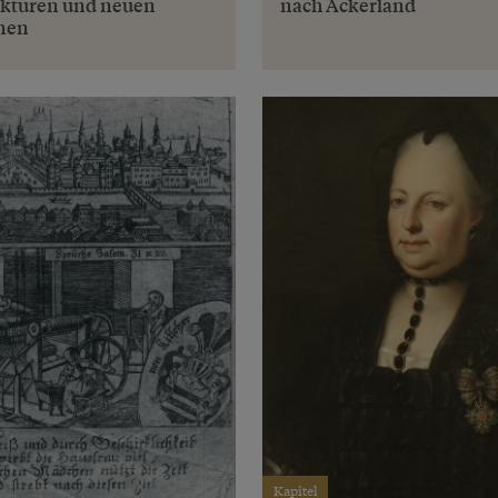
kturen und neuen
nach Ackerland
nen
Kapitel