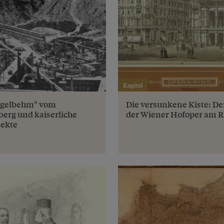
Kapitel
egelbehm" vom
Die versunkene Kiste: De
erg und kaiserliche
der Wiener Hofoper am R
ekte