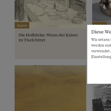
Kapitel
Kapitel
Diese We
Die Hofküche: Wenn der Kaiser
Passt di
Wir setzen
zu Tisch bittet
Monarch
Arbeite
werden ers
verwendet. 
Einstellun