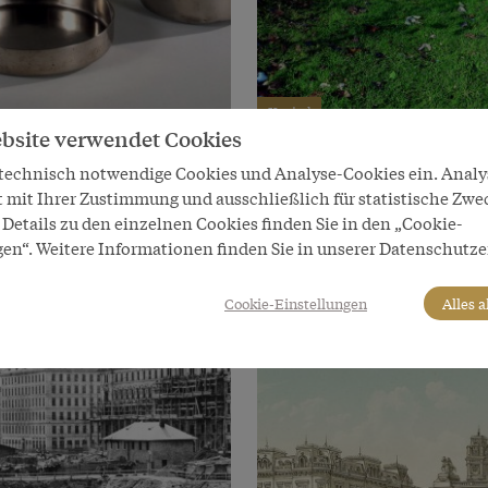
Kapitel
bsite verwendet Cookies
e Industrie zur
Frische Milch von glückl
 technisch notwendige Cookies und Analyse-Cookies ein. Anal
ie? Fabriken und ihre
Kühen – Die Kammermei
rInnen bleiben draußen
t mit Ihrer Zustimmung und ausschließlich für statistische Zwe
Details zu den einzelnen Cookies finden Sie in den „Cookie-
gen“. Weitere Informationen finden Sie in unserer Datenschutze
Cookie-Einstellungen
Alles 