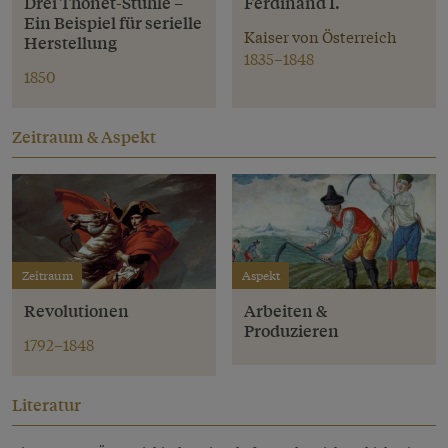
Drei Thonet-Stühle –
Ferdinand I.
Ein Beispiel für serielle
Kaiser von Österreich
Herstellung
1835–1848
1850
Zeitraum & Aspekt
Zeitraum
Aspekt
Revolutionen
Arbeiten &
Produzieren
1792–1848
Literatur