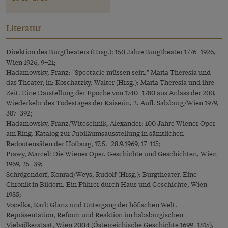
Literatur
Direktion des Burgtheaters (Hrsg.): 150 Jahre Burgtheater 1776–1926,
Wien 1926, 9–21;
Hadamowsky, Franz: "Spectacle müssen sein." Maria Theresia und
das Theater, in: Koschatzky, Walter (Hrsg.): Maria Theresia und ihre
Zeit. Eine Darstellung der Epoche von 1740–1780 aus Anlass der 200.
Wiederkehr des Todestages der Kaiserin, 2. Aufl. Salzburg/Wien 1979,
387–392;
Hadamowsky, Franz/Witeschnik, Alexander: 100 Jahre Wiener Oper
am Ring. Katalog zur Jubiläumsausstellung in sämtlichen
Redoutensälen der Hofburg, 17.5.–28.9.1969, 17–115;
Prawy, Marcel: Die Wiener Oper. Geschichte und Geschichten, Wien
1969, 25–39;
Schrögendorf, Konrad/Weys, Rudolf (Hrsg.): Burgtheater. Eine
Chronik in Bildern. Ein Führer durch Haus und Geschichte, Wien
1985;
Vocelka, Karl: Glanz und Untergang der höfischen Welt.
Repräsentation, Reform und Reaktion im habsburgischen
Vielvölkerstaat, Wien 2004 (Österreichische Geschichte 1699–1815),