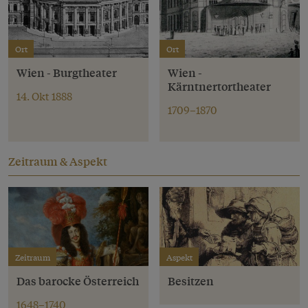
Ort
Ort
Wien - Burgtheater
Wien -
Kärntnertortheater
14. Okt 1888
1709–1870
Zeitraum & Aspekt
Zeitraum
Aspekt
Das barocke Österreich
Besitzen
1648–1740