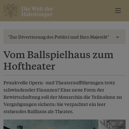
Die Welt der
Habsburger
"Zur Divertierung des Publici und Ihro Majestät"
Toggl
Vom Ballspielhaus zum
Hoftheater
Prunkvolle Opern- und Theateraufführungen trotz
schwindender Finanzen? Eine neue Form der
Bewirtschaftung soll der Monarchin die Teilnahme an
Vergnügungen sichern: Sie verpachtet ein leer
stehendes Ballhaus als Theater.