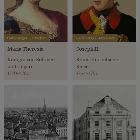
Habsburger Herrscher
Habsburger Herrscher
Maria Theresia
Joseph II.
Königin von Böhmen
Römisch-deutscher
und Ungarn
Kaiser
1740–1780
1764–1790