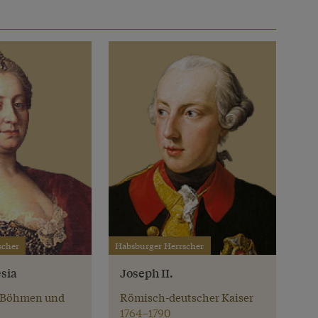
scher
Habsburger Herrscher
sia
Joseph II.
 Böhmen und
Römisch-deutscher Kaiser
1764–1790