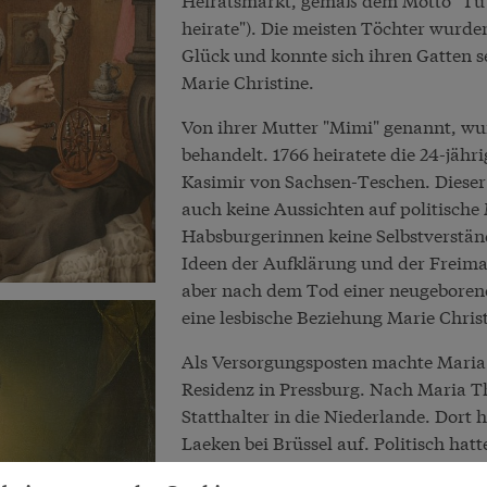
heirate"). Die meisten Töchter wurden
Glück und konnte sich ihren Gatten s
Marie Christine.
Von ihrer Mutter "Mimi" genannt, wur
behandelt. 1766 heiratete die 24-jähr
Kasimir von Sachsen-Teschen. Dieser
auch keine Aussichten auf politische 
Habsburgerinnen keine Selbstverständl
Ideen der Aufklärung und der Freimaur
aber nach dem Tod einer neugeborene
eine lesbische Beziehung Marie Chris
Als Versorgungsposten machte Maria 
Residenz in Pressburg. Nach Maria The
Statthalter in die Niederlande. Dort 
Laeken bei Brüssel auf. Politisch hat
Widerständen der Bevölkerung gegen