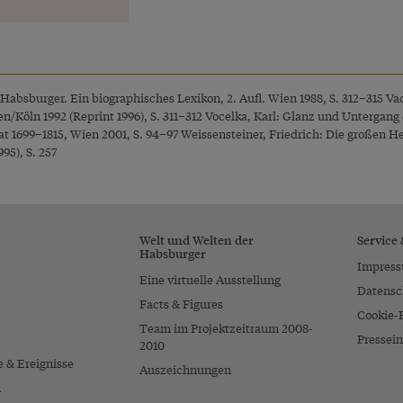
 Habsburger. Ein biographisches Lexikon, 2. Aufl. Wien 1988, S. 312–315 Va
/Köln 1992 (Reprint 1996), S. 311–312 Vocelka, Karl: Glanz und Untergan
at 1699–1815, Wien 2001, S. 94–97 Weissensteiner, Friedrich: Die großen 
95), S. 257
Welt und Welten der
Service
Habsburger
Impres
Eine virtuelle Ausstellung
Datensc
Facts & Figures
Cookie-
Team im Projektzeitraum 2008-
Pressein
2010
e & Ereignisse
Auszeichnungen
n