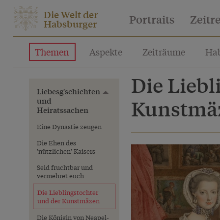
Die Welt der
Portraits
Zeitr
Habsburger
Themen
Aspekte
Zeiträume
Hab
Die Liebl
Liebesg'schichten
Toggle menu
und
Kunstmä
Heiratssachen
Eine Dynastie zeugen
Die Ehen des
'nützlichen' Kaisers
Seid fruchtbar und
vermehret euch
Die Lieblingstochter
und der Kunstmäzen
Die Königin von Neapel-