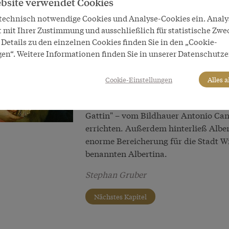
bsite verwendet Cookies
gegen die habsburgische Herrschaft b
Stellung war in Auflösung begriffen
 technisch notwendige Cookies und Analyse-Cookies ein. Anal
t mit Ihrer Zustimmung und ausschließlich für statistische Zwe
Leopold II. um die Wiederherstellun
Details zu den einzelnen Cookies finden Sie in den „Cookie-
zwar 1790, hielt aber nicht lange: Di
gen“. Weitere Informationen finden Sie in unserer Datenschutze
einem raschen Vormarsch. Nach milit
Albert schließlich 1792 vor den fran
Cookie-Einstellungen
Alles 
den Habsburgern auf dem Wiener Kon
Marie Christine starb 1798 in Wien. Al
Gattin" – vom Bildhauer Antonio Can
errichten. Außerdem hinterließ Alber
enorme Bereicherung für die Stadt W
benannten Albertina.
Stephan Gruber
Nächstes Kapitel