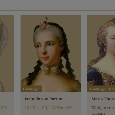
e
Habsburger
Habsburger Herr
Isabella von Parma
Maria There
 1798
* 31. Dez 1741, † 27. Nov 1763
Königin von
Ungarn