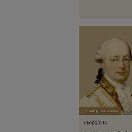
Habsburger Herrscher
Leopold II.
Großherzog von Toska