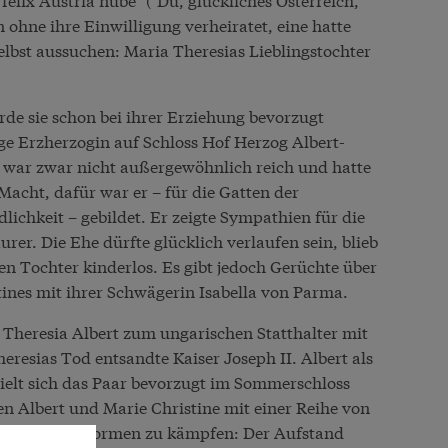
 ohne ihre Einwilligung verheiratet, eine hatte
elbst aussuchen: Maria Theresias Lieblingstochter
de sie schon bei ihrer Erziehung bevorzugt
ige Erzherzogin auf Schloss Hof Herzog Albert-
 war zwar nicht außergewöhnlich reich und hatte
Macht, dafür war er – für die Gatten der
ichkeit – gebildet. Er zeigte Sympathien für die
er. Die Ehe dürfte glücklich verlaufen sein, blieb
n Tochter kinderlos. Es gibt jedoch Gerüchte über
tines mit ihrer Schwägerin Isabella von Parma.
Theresia Albert zum ungarischen Statthalter mit
resias Tod entsandte Kaiser Joseph II. Albert als
hielt sich das Paar bevorzugt im Sommerschloss
ten Albert und Marie Christine mit einer Reihe von
 Josephs Reformen zu kämpfen: Der Aufstand