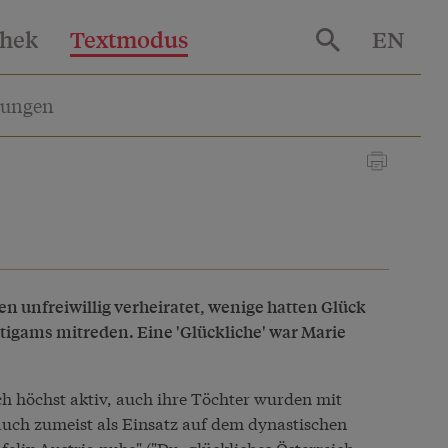
thek
Textmodus
EN
lungen
 unfreiwillig verheiratet, wenige hatten Glück
tigams mitreden. Eine 'Glückliche' war Marie
ch höchst aktiv, auch ihre Töchter wurden mit
auch zumeist als Einsatz auf dem dynastischen
lix Austria nube" ("Du, glückliches Österreich,