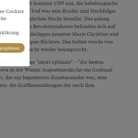
reitete sich ab Sommer 1789 aus, die habsburgische
. Nach Josephs Tod war sein Bruder und Nachfolger
yse-Cookies
cke
g der habsburgischen Macht bemüht. Das gelang
e französischen Revolutionsheere befanden sich auf
rklärung.
ärischen Niederlagen mussten Marie Christine und
zösischen Truppen flüchten. Das Gebiet wurde von
akzeptieren
gress auch nicht wieder beansprucht.
bert ließ seiner "uxori optimae" – "der besten
ova in der Wiener Augustinerkirche ein Grabmal
t, der ein begeisterter Kunstsammler war, eine
ien: die Grafiksammlungen der nach ihm