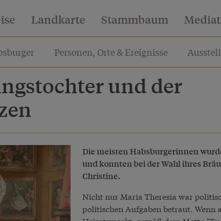
eise
Landkarte
Stammbaum
Media
sburger
Personen, Orte & Ereignisse
Ausstel
ingstochter und der
zen
Die meisten Habsburgerinnen wurden
und konnten bei der Wahl ihres Bräu
Christine.
Nicht nur Maria Theresia war politis
politischen Aufgaben betraut. Wenn 
Heiratsmarkt, gemäß dem Motto "Tu fe