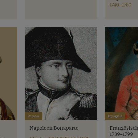
1740–1780
Person
Ereignis
Napoleon Bonaparte
Französisch
1789–1799
na
* 15. Aug 1769, † 05. Mai 1821