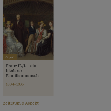
Objekt
Franz II./I. – ein
biederer
Familienmensch
1804–1835
Zeitraum & Aspekt