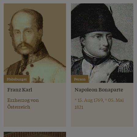
Habsburger
Person
Franz Karl
Napoleon Bonaparte
Erzherzog von
* 15. Aug 1769, † 05. Mai
Österreich
1821