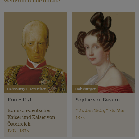
Weiterführende Inhalte
Habsburger Herrscher
Habsburger
Franz II./I.
Sophie von Bayern
Römisch-deutscher
* 27. Jan 1805, † 28. Mai
Kaiser und Kaiser von
1872
Österreich
1792–1835