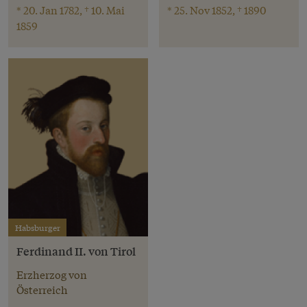
* 20. Jan 1782, † 10. Mai
* 25. Nov 1852, † 1890
1859
Habsburger
Ferdinand II. von Tirol
Erzherzog von
Österreich