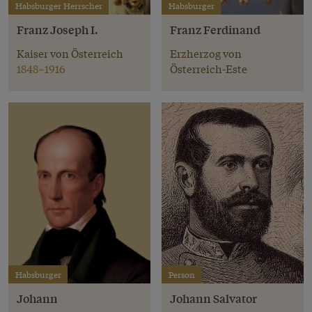
Habsburger Herrscher
Habsburger
Franz Joseph I.
Franz Ferdinand
Kaiser von Österreich
Erzherzog von
1848–1916
Österreich-Este
Habsburger
Person
Johann
Johann Salvator