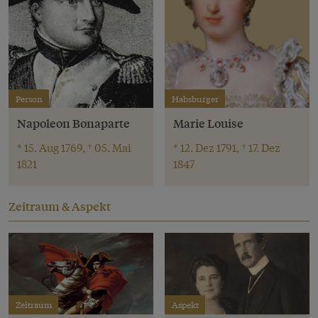
Person
Habsburger
Napoleon Bonaparte
Marie Louise
* 15. Aug 1769, † 05. Mai
* 12. Dez 1791, † 17. Dez
1821
1847
Zeitraum & Aspekt
Zeitraum
Aspekt