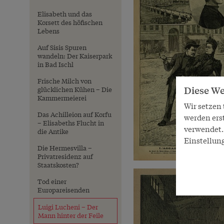
Elisabeth und das
Korsett des höfischen
Lebens
Auf Sisis Spuren
wandeln: Der Kaiserpark
in Bad Ischl
Frische Milch von
Diese We
glücklichen Kühen – Die
Kammermeierei
Wir setzen
Das Achilleion auf Korfu
werden ers
– Elisabeths Flucht in
verwendet. 
die Antike
Einstellun
Die Hermesvilla –
Privatresidenz auf
Staatskosten?
Tod einer
Europareisenden
Luigi Lucheni – Der
Mann hinter der Feile