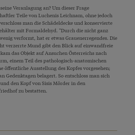
seine Veranlagung an? Um dieser Frage
aftler Teile von Luchenis Leichnam, ohne jedoch
verschloss man die Schädeldecke und konservierte
ehälter mit Formaldehyd. "Durch die nicht ganz
n wenig verformt, hat er etwas Grauenerregendes. Die
cht verzerrte Mund gibt den Blick auf einwandfreie
85 kam das Objekt auf Ansuchen Österreichs nach
m, einem Teil des pathologisch-anatomischen
 öffentliche Ausstellung des Kopfes vorgesehen;
an Gedenktagen belagert. So entschloss man sich
 und den Kopf von Sisis Mörder in den
iedhof zu bestatten.