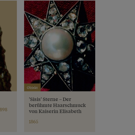
Objekt
'Sisis' Sterne – Der
berühmte Haarschmuck
1898
von Kaiserin Elisabeth
1865