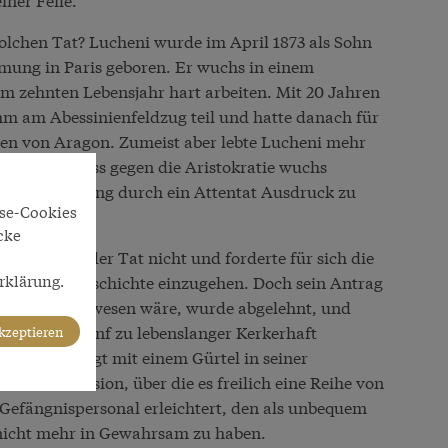
olchen Tat? Lucheni wurde im April 1873 als Sohn
mmung in Paris geboren. Er wuchs in einem
m zehnten Lebensjahr hart arbeiten. Mit 20 Jahren
ahm am Abessinienfeldzug teil und hatte danach für
ten von Aragon. Zumeist aber lebte Lucheni mehr
beit. Sein Hass gegen die Aristokratie wuchs
ner Verbitterung durch ein Attentat Ausdruck zu
yse-Cookies
cke
 sich nach der Tat nicht und forderte für sich die
rklärung.
yrer in die Geschichte einzugehen. Doch sein Antrag
es möglich gewesen wäre, wurde abgelehnt, und
 Kantons Genf zu lebenslanger Kerkerhaft
akzeptieren
an ihn erhängt mit einem Gürtel in seiner
ffizielle Version, über die es freilich eine Reihe von
s Gefängnispersonal erleichtert, den als unbequem
 nicht mehr in Gewahrsam zu haben.