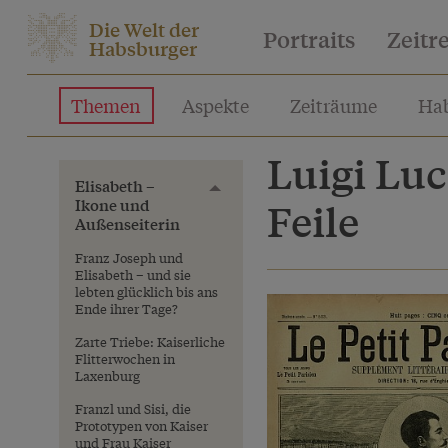
Die Welt der
Portraits
Zeitr
Habsburger
Themen
Aspekte
Zeiträume
Hab
Luigi Luc
Elisabeth –
Toggle menu
Ikone und
Feile
Außenseiterin
Franz Joseph und
Elisabeth – und sie
lebten glücklich bis ans
Ende ihrer Tage?
Zarte Triebe: Kaiserliche
Flitterwochen in
Laxenburg
Franzl und Sisi, die
Prototypen von Kaiser
und Frau Kaiser