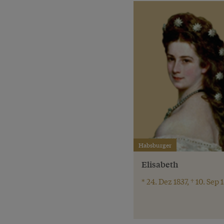
Habsburger
Elisabeth
* 24. Dez 1837, † 10. Sep 