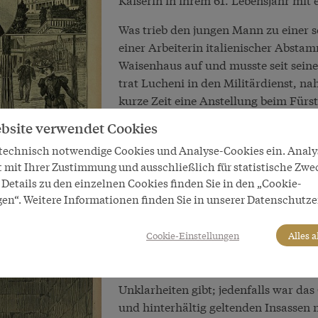
Was trieb den jungen Mann zu einer s
einer Arbeiterin italienischer Absta
Waisenhaus auf und musste seit seine
trat Lucheni in den Militärdienst, n
kurze Zeit eine Anstellung beim Fürs
schlecht als recht von Gelegenheitsar
bsite verwendet Cookies
beständig, bis Lucheni beschloss, sei
 technisch notwendige Cookies und Analyse-Cookies ein. Anal
verleihen.
t mit Ihrer Zustimmung und ausschließlich für statistische Zwe
Seiner Verhaftung widersetzte Lucheni
Details zu den einzelnen Cookies finden Sie in den „Cookie-
gen“. Weitere Informationen finden Sie in unserer Datenschutze
Todesstrafe, um als politischer Märt
auf Auslieferung nach Italien, wo di
Lucheni wurde nach den Gesetzen des
Cookie-Einstellungen
Alles 
verurteilt. Zwölf Jahre später fand m
Dunkelzelle. "Selbstmord" lautete die o
Unklarheiten gibt; jedenfalls war da
und hinterhältig geltenden Insassen