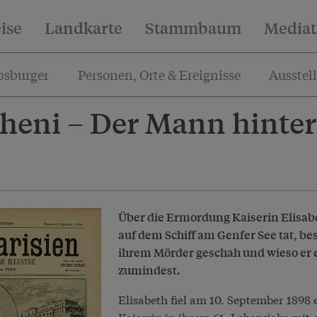
eise
Landkarte
Stammbaum
Media
sburger
Personen, Orte & Ereignisse
Ausstel
heni – Der Mann hinter
Über die Ermordung Kaiserin Elisabe
auf dem Schiff am Genfer See tat, be
ihrem Mörder geschah und wieso er e
zumindest.
Elisabeth fiel am 10. September 1898
Kaiserin in ihrem 61. Lebensjahr mit e