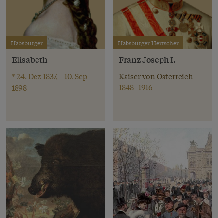
Habsburger
Habsburger Herrscher
Elisabeth
Franz Joseph I.
* 24. Dez 1837, † 10. Sep
Kaiser von Österreich
1848–1916
1898