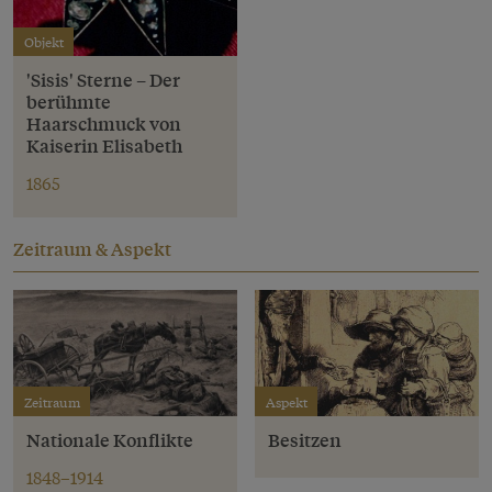
Objekt
'Sisis' Sterne – Der
berühmte
Haarschmuck von
Kaiserin Elisabeth
1865
Zeitraum & Aspekt
Zeitraum
Aspekt
Nationale Konflikte
Besitzen
1848–1914