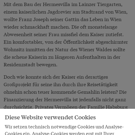
Mit dem Bau der Hermesvilla im Lainzer Tiergarten,
einem kaiserlichen Jagdrevier am Stadtrand von Wien,
wollte Franz Joseph seiner Gattin das Leben in Wien
wieder schmackhaft machen. Die oft monatelange
Abwesenheit seiner Frau missfiel dem Kaiser zutiefst.
Ein komfortabler, von der Öffentlichkeit abgeschirmter
Wohnsitz inmitten der Natur des Wiener Waldes sollte
die scheue Kaiserin zu längeren Aufenthalten in der
Residenzstadt bewegen.
Doch wie konnte sich der Kaiser ein derartiges
Großprojekt für seine ihn durch ihre Reisetätigkeit
ohnehin schon teuer kommende Gemahlin leisten? Die
Finanzierung der Hermesvilla ist jedenfalls nicht ganz
durchsichtig. Privates Vermögen der Familie Habsburg
und die Finanzen des Reiches wären laut Gesetz streng
Diese Website verwendet Cookies
zu trennen gewesen, die Mittel für den Bau einer
Wir setzen technisch notwendige Cookies und Analyse-
Sommervilla für Elisabeth in jedem Fall dem familiären
Cookies ein. Analyse-Cookies werden erst mit Ihrer