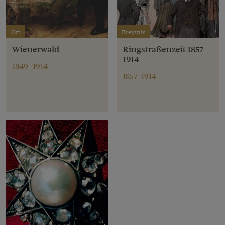
Ort
Ereignis
Wienerwald
Ringstraßenzeit 1857–
1914
1849–1914
1857–1914