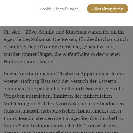
dafür Madeira, die von allen Destinationen am
weitesten von Wien entfernte, sodass kein Besuch der
Cookie-Einstellungen
Alles akzeptieren
'lieben Familie' zu erwarten war. Mit dieser ersten
Flucht vom Wiener
Hof
entdeckte Elisabeth das Reisen
für sich – Züge, Schiffe und Kutschen waren fortan ihr
eigentliches Zuhause. Die Reisen, für die durchaus auch
gesundheitliche Gründe Ausschlag gebend waren,
wurden immer länger, die Aufenthalte in der Wiener
Hofburg immer kürzer.
In der Ausstattung von Elisabeths Appartement in der
Wiener Hofburg lässt sich der Versuch der Kaiserin
erkennen, ihre persönlichen Bedürfnisse entgegen aller
Vorgaben auszuleben: Inmitten der einheitlichen
Möblierung im Stil des Neorokoko, dem verbindlichen
Ausstattungsstil habsburgischer Appartements unter
Franz Joseph, stechen die Turngeräte, die Elisabeth in
ihrem Toilettezimmer aufstellen ließ, umso stärker
heraus. Hier konnte sie täglich trainieren um ihrem