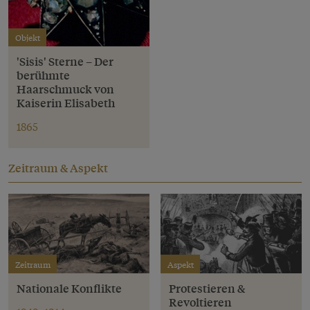
Objekt
'Sisis' Sterne – Der
berühmte
Haarschmuck von
Kaiserin Elisabeth
1865
Zeitraum & Aspekt
Zeitraum
Aspekt
Nationale Konflikte
Protestieren &
Revoltieren