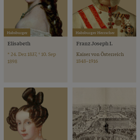
Habsburger
Habsburger Herrscher
Elisabeth
Franz Joseph I.
* 24. Dez 1837, † 10. Sep
Kaiser von Österreich
1848–1916
1898