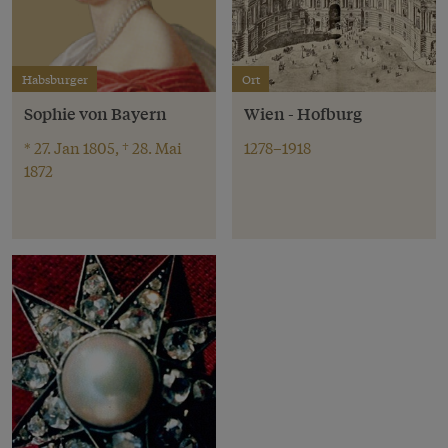
Habsburger
Ort
Sophie von Bayern
Wien - Hofburg
* 27. Jan 1805, † 28. Mai
1278–1918
1872