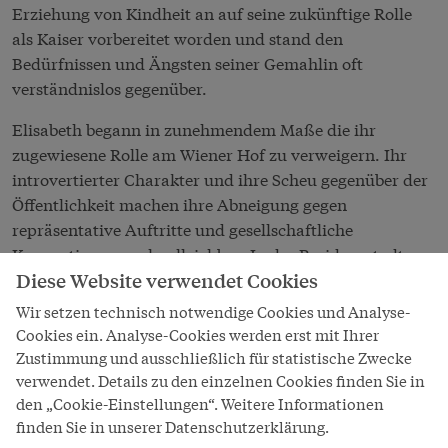
Erziehung von Kindheit an auf seine zukünftige Rolle
als Kaiser vorbereitet worden und stand den
Bedürfnissen und Ängsten seiner Gemahlin oft
verständnislos gegenüber.
Elisabeth begann in zunehmendem Maße die ihr
zugewiesene Rolle am Wiener
Hof
zu verweigern. Ihr
introvertierter Charakter und ihre Scheu gegenüber der
Öffentlichkeit machen ihre Abneigung gegen
repräsentative Auftritte und gesellschaftliche
Konventionen nachvollziehbar. In der Residenzstadt
Diese Website verwendet Cookies
stand Elisabeth schließlich ständig im Mittelpunkt.
Strenge Tagesabläufe, die Hierarchien bei
Hof
,
Wir setzen technisch notwendige Cookies und Analyse-
fortwährende Intrigen und öffentliche Verpflichtungen
Cookies ein. Analyse-Cookies werden erst mit Ihrer
empfand Elisabeth als unangenehme Einschränkungen
Zustimmung und ausschließlich für statistische Zwecke
ihrer Lebensweise. Nach der Geburt des dritten Kindes
verwendet. Details zu den einzelnen Cookies finden Sie in
stellte ihr Leibarzt eine Lungenkrankheit fest und
den „Cookie-Einstellungen“. Weitere Informationen
finden Sie in unserer Datenschutzerklärung.
empfahl schließlich einen Kuraufenthalt. Sie wählte