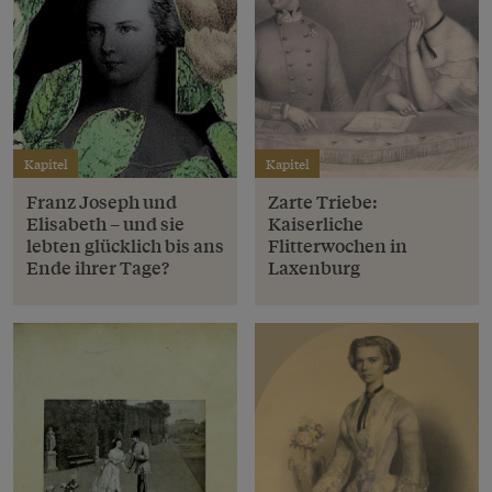
Kapitel
Kapitel
Franz Joseph und
Zarte Triebe:
Elisabeth – und sie
Kaiserliche
lebten glücklich bis ans
Flitterwochen in
Ende ihrer Tage?
Laxenburg