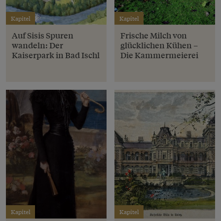
Kapitel
Kapitel
Auf Sisis Spuren
Frische Milch von
wandeln: Der
glücklichen Kühen –
Kaiserpark in Bad Ischl
Die Kammermeierei
Kapitel
Kapitel