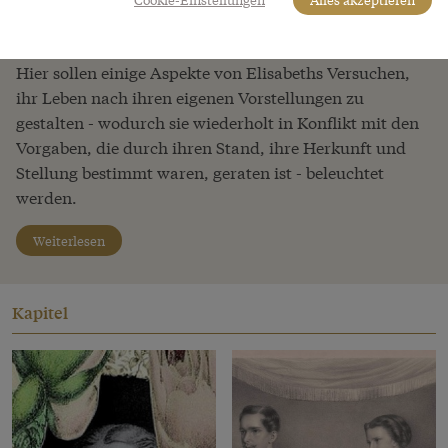
dekonstruiert zu werden. Elisabeth ist ein
popkulturelles Phänomen geworden.
Hier sollen einige Aspekte von Elisabeths Versuchen,
ihr Leben nach ihren eigenen Vorstellungen zu
gestalten - wodurch sie wiederholt in Konflikt mit den
Vorgaben, die durch ihren Stand, ihre Herkunft und
Stellung bestimmt waren, geraten ist - beleuchtet
werden.
Weiterlesen
Kapitel