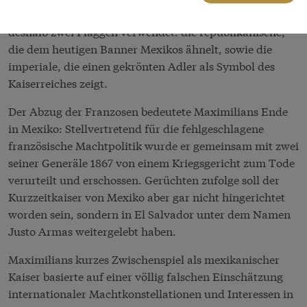
Regierung konfrontiert. Zu dieser Zeit wurden in Mexiko
deshalb zwei Flaggen verwendet: die republikanische,
die dem heutigen Banner Mexikos ähnelt, sowie die
imperiale, die einen gekrönten Adler als Symbol des
Kaiserreiches zeigt.
Der Abzug der Franzosen bedeutete Maximilians Ende
in Mexiko: Stellvertretend für die fehlgeschlagene
französische Machtpolitik wurde er gemeinsam mit zwei
seiner Generäle 1867 von einem Kriegsgericht zum Tode
verurteilt und erschossen. Gerüchten zufolge soll der
Kurzzeitkaiser von Mexiko aber gar nicht hingerichtet
worden sein, sondern in El Salvador unter dem Namen
Justo Armas weitergelebt haben.
Maximilians kurzes Zwischenspiel als mexikanischer
Kaiser basierte auf einer völlig falschen Einschätzung
internationaler Machtkonstellationen und Interessen in