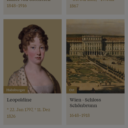
1848–1916
1867
Habsburger
Ort
Leopoldine
Wien - Schloss
Schönbrunn
* 22. Jan 1797, † 11. Dez
1648–1918
1826