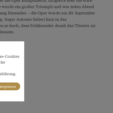
ie wurde ein großer Triumph und war jeden Abend
nfang Dezember – die Oper wurde am 30. September
g. Sogar Antonio Salieri kam in das
n so hoch, dass Schikaneder damit das Theater an
 konnte.
yse-Cookies
cke
rklärung.
akzeptieren