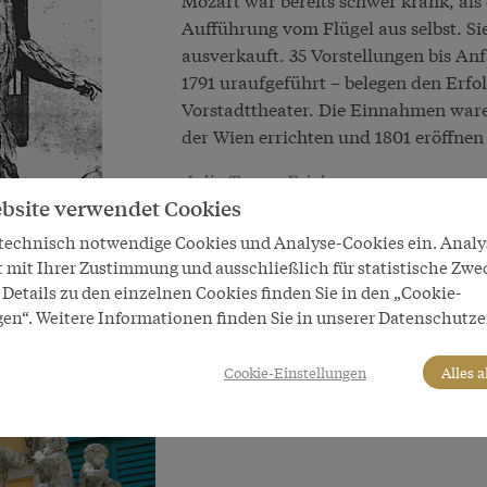
Aufführung vom Flügel aus selbst. S
ausverkauft. 35 Vorstellungen bis A
1791 uraufgeführt – belegen den Erfol
Vorstadttheater. Die Einnahmen ware
der Wien errichten und 1801 eröffnen
Julia Teresa Friehs
bsite verwendet Cookies
Nächstes Kapitel
 technisch notwendige Cookies und Analyse-Cookies ein. Anal
t mit Ihrer Zustimmung und ausschließlich für statistische Zwe
Details zu den einzelnen Cookies finden Sie in den „Cookie-
gen“. Weitere Informationen finden Sie in unserer Datenschutze
Cookie-Einstellungen
Alles 