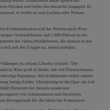
ten Stücken und liebte das deutsche Singspiel: Er
verstand, er wollte es zum Lachen oder Weinen
 des Freihaustheaters auf der Wieden nach Wien
iesiges Vorstadttheater mit 1.000 Plätzen in der
teste der vielen Musiktheater, die damals in der
e sich mit der Truppe an, einem lustigen,
Volksoper zu seinem Libretto schrieb: "Die
mals in Wien groß in Mode, mit viel Theaterdonner
startige Papageno, den Schikaneder selbst mimte,
g lustige Lieder. Gleichzeitig ist die Oper ein Lob
 enthält Elemente der damals modernen
prungsort von Geheimnissen und Mysterien
hen Bezugspunkt für die Ideen der Freimaurer.
er die Oper komponierte, dirigierte aber die erste