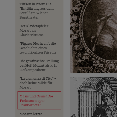
Türken in Wien! Die
"Entführung aus dem
Serail" am Wiener
Burgtheater
Der Klavierspieler:
Mozart als
Klaviervirtuose
"Figaros Hochzeit", die
Geschichte eines
revolutionären Friseurs
Die gewünschte Stellung
bei Hof: Mozart als k. k.
Hofkompositeur
"La clemenza di Tito" –
doch keine Milde für
Mozart
O Isis und Osiris! Die
Freimaureroper
"Zauberflöte"
Mozarts letzte