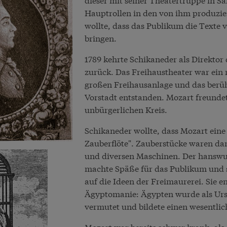
Hauptrollen in den von ihm produzier
wollte, dass das Publikum die Texte 
bringen.
1789 kehrte Schikaneder als Direktor
zurück. Das Freihaustheater war ein r
großen Freihausanlage und das berühm
Vorstadt entstanden. Mozart freundet
unbürgerlichen Kreis.
Schikaneder wollte, dass Mozart eine 
Zauberflöte". Zauberstücke waren da
und diversen Maschinen. Der hanswur
machte Späße für das Publikum und san
auf die Ideen der Freimaurerei. Sie
Ägyptomanie: Ägypten wurde als Urs
vermutet und bildete einen wesentlic
Mozart war bereits schwer krank, als 