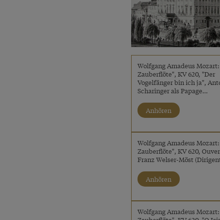
Wolfgang Amadeus Mozart:
Zauberflöte", KV 620, "Der
Vogelfänger bin ich ja", An
Scharinger als Papage…
Anhören
Wolfgang Amadeus Mozart:
Zauberflöte", KV 620, Ouver
Franz Welser-Möst (Dirigen
Anhören
Wolfgang Amadeus Mozart:
Zauberflöte", KV 620, "O Isi