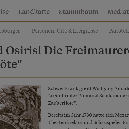
eise
Landkarte
Stammbaum
Media
sburger
Personen, Orte & Ereignisse
Ausstel
d Osiris! Die Freimaure
öte"
Schwer krank greift Wolfgang Amade
Logenbruder Emanuel Schikaneder no
Zauberflöte".
Bereits im Jahr 1780 hatte sich Mozar
Theaterdirektor und Schauspieler Em
dieser mit seiner Theatertruppe in Sal