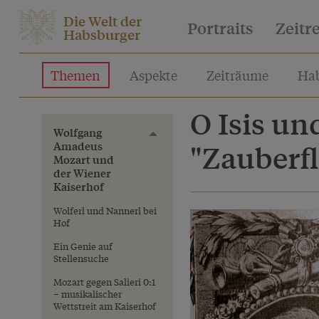
Die Welt der
Portraits
Zeitr
Habsburger
Themen
Aspekte
Zeiträume
Hab
O Isis un
Wolfgang
Toggle menu
Amadeus
"Zauberfl
Mozart und
der Wiener
Kaiserhof
Wolferl und Nannerl bei
Hof
Ein Genie auf
Stellensuche
Mozart gegen Salieri 0:1
– musikalischer
Wettstreit am Kaiserhof