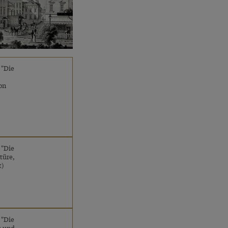
 "Die
ton
 "Die
türe,
t)
 "Die
s und