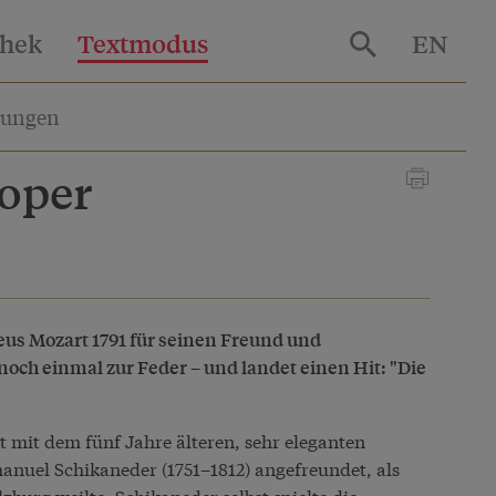
thek
Textmodus
EN
lungen
roper
us Mozart 1791 für seinen Freund und
ch einmal zur Feder – und landet einen Hit: "Die
t mit dem fünf Jahre älteren, sehr eleganten
anuel Schikaneder (1751–1812) angefreundet, als
zburg weilte. Schikaneder selbst spielte die