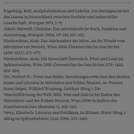
Engelsing, Rolf: Analphabetentum und Lektüre. Zur Sozialgeschichte
des Lesens in Deutschland zwischen feudaler und industrieller
Gesellschaft, Stuttgart 1973, 1–9;
Jakobi-Mirwald, Christine: Das mittelalterliche Buch. Funktion und
Ausstattung, Stuttgart 2004, 59–110, 125–132;
Niederstätter, Alois: Das Jahrhundert der Mitte. An der Wende vom
Mittelalter zur Neuzeit, Wien 2004 (Österreichische Geschichte
1400–1522), 375–377;
Niederstätter, Alois: Die Herrschaft Österreich. Fürst und Land im
Spätmittelalter, Wien 2001 (Österreichische Geschichte 1278–1411),
353–356;
Ott, Norbert H.: Texte und Bilder. Beziehungen zwischen den Medien
Kunst und Literatur in Mittelalter und Früher Neuzeit, in: Wenzel,
Horst/Seipel, Wilfried/Wunberg, Gotthart (Hrsg.): Die
Verschriftlichung der Welt. Bild, Text und Zahl in der Kultur des
Mittelalters und der Frühen Neuzeit, Wien 2000 (Schriften des
Kunsthistorischen Museums 5), 105–143;
Vavra, Elisabeth: Literatur und Publikum, in: Kühnel, Harry (Hrsg.):
Alltag im Spätmittelalter, Graz 2006, 323–340;