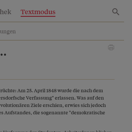
thek
Textmodus
lungen
r…
Früchte: Am 25. April 1848 wurde die nach dem
rsdorfsche Verfassung" erlassen. Was auf den
evolutionären Ziele erschien, erwies sich jedoch
 des Aufstandes, die sogenannte "demokratische
e Verfassung den Studenten, ArbeiterInnen blieben