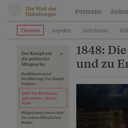
Die Welt der
Portraits
Zeitr
Habsburger
Themen
Aspekte
Zeiträume
Hab
1848: Die
Der Kampf um
Toggle menu
die politische
und zu E
Mitsprache
Konfliktpotenzial
Bevölkerung: Der Kampf
beginnt…
1848: Die Revolution
geht weiter… und zu
Ende
BürgerInnen fassen Mut!
Die ersten öffentlichen
Reden