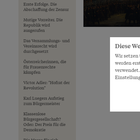
Erste Erfolge. Die
Abschaffung der Zensur
Mutige Vorreiter. Die
Republik wird
ausgerufen
Das Versammlungs- und
Diese We
Vereinsrecht wird
durchgesetzt
Wir setzen
Österreicherinnen, die
werden ers
für Frauenrechte
verwendet. 
kämpfen
Einstellun
Victor Adler: "Hofrat der
Revolution"
Karl Luegers Aufstieg
zum Bürgermeister
Klassenlose
Bürgergesellschaft?
Oder: Der Preis für die
Demokratie
Die Masse für sich