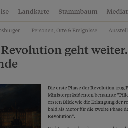
eise
Landkarte
Stammbaum
Media
sburger
Personen, Orte & Ereignisse
Ausstel
 Revolution geht weite
nde
Die erste Phase der Revolution trug 
Ministerpräsidenten benannte "Pille
ersten Blick wie die Erlangung der r
bald als Motor für die zweite Phase
Revolution".
Nicht weitreichend genug erschien di