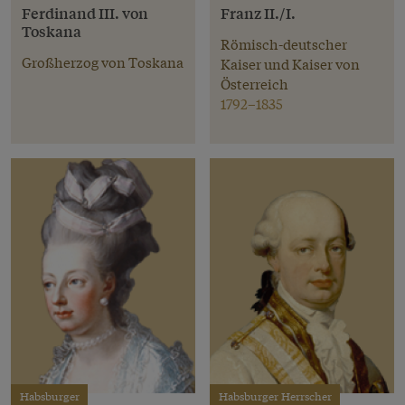
Ferdinand III. von
Franz II./I.
Toskana
Römisch-deutscher
Großherzog von Toskana
Kaiser und Kaiser von
Österreich
1792–1835
Habsburger
Habsburger Herrscher