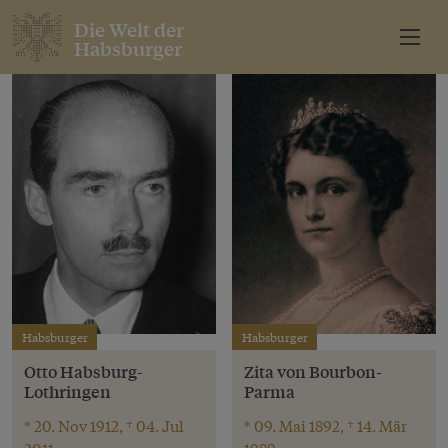
Die Welt der
Habsburger
Habsburger
Habsburger
Otto Habsburg-
Zita von Bourbon-
Lothringen
Parma
* 20. Nov 1912, † 04. Jul
* 09. Mai 1892, † 14. Mär