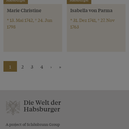
Habsburger
Habsburger
Marie Christine
Isabella von Parma
* 13. Mai 1742, † 24. Jun
* 31. Dez 1741, † 27. Nov
1798
1763
1
2
3
4
›
»
Die Welt der
Habsburger
A project of Schönbrunn Group