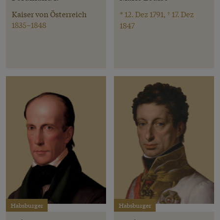
Kaiser von Österreich
* 12. Dez 1791, † 17. Dez
1835–1848
1847
Habsburger
Habsburger