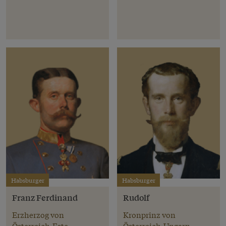
Habsburger
Habsburger
Franz Ferdinand
Rudolf
Erzherzog von
Kronprinz von
Österreich-Este
Österreich-Ungarn