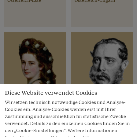
Diese Website verwendet Cookies
Wir setzen technisch notwendige Cookies und Analyse-
Cookies ein. Analyse-Cookies werden erst mit Ihrer
Habsburger
Habsburger
Zustimmung und ausschließlich für statistische Zwecke
Elisabeth
Karl Ludwig
verwendet. Details zu den einzelnen Cookies finden Sie in
den „Cookie-Einstellungen“. Weitere Informationen
* 24. Dez 1837, † 10. Sep
Erzherzog von