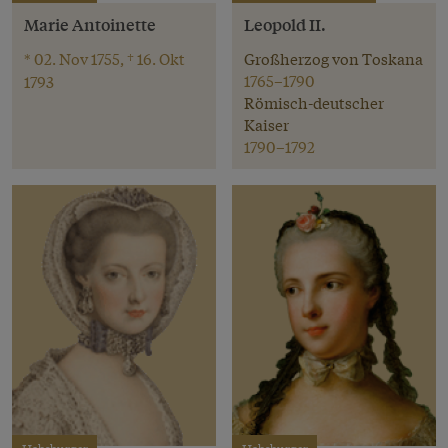
Marie Antoinette
Leopold II.
* 02. Nov 1755, † 16. Okt
Großherzog von Toskana
1765–1790
1793
Römisch-deutscher
Kaiser
1790–1792