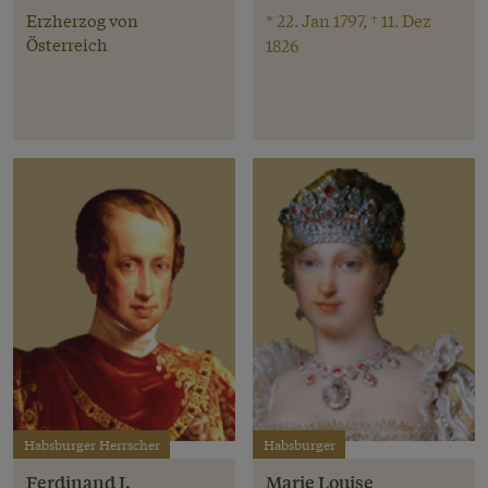
Erzherzog von
* 22. Jan 1797, † 11. Dez
Österreich
1826
Habsburger Herrscher
Habsburger
Ferdinand I.
Marie Louise