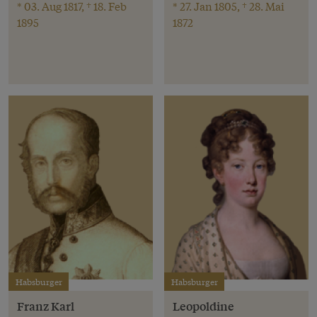
* 03. Aug 1817, † 18. Feb
* 27. Jan 1805, † 28. Mai
1895
1872
Habsburger
Habsburger
Franz Karl
Leopoldine