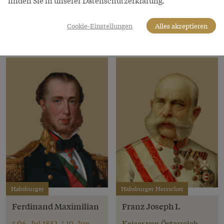
finden Sie in unserer Datenschutzerklärung.
Österreich
1898
Cookie-Einstellungen
Alles akzeptieren
Habsburger
Habsburger Herrscher
Ferdinand Maximilian
Franz Joseph I.
* 06. Jul 1832, † 19. Jun
Kaiser von Österreich