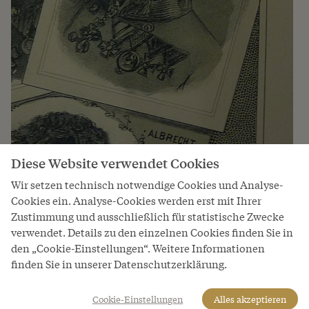
Diese Website verwendet Cookies
Albrecht
Wir setzen technisch notwendige Cookies und Analyse-
Cookies ein. Analyse-Cookies werden erst mit Ihrer
Erzherzog von Österreich / Teschener Linie (nicht
Zustimmung und ausschließlich für statistische Zwecke
regierendes Mitglied der Dynastie)
verwendet. Details zu den einzelnen Cookies finden Sie in
den „Cookie-Einstellungen“. Weitere Informationen
Geb. am 3. August 1817 in Wien
finden Sie in unserer Datenschutzerklärung.
Gest. am 18. Februar 1895 in Arco (Italien)
Albrecht war eine der konservativsten habsburgischen
Cookie-Einstellungen
Alles akzeptieren