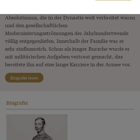
Persönlichkeiten des 19. Jahrhunderts, er wurde zum
Symbol der Aufrechterhaltung von Werten des
Absolutismus, die in der Dynastie weit verbreitet waren
und den gesellschaftlichen
Modernisierungsströmungen der Jahrhundertwende
völlig entgegenliefen. Innerhalb der Familie war er
sehr einflussreich. Schon als junger Bursche wurde er
mit militärischen Aufgaben vertraut gemacht, das
bereitete ihn auf eine lange Karriere in der Armee vor.
Biografie lesen
Biografie