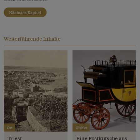
Nächstes Kapitel
Weiterführende Inhalte
Ort
Objekt
Triest
Eine Postkutsche aus