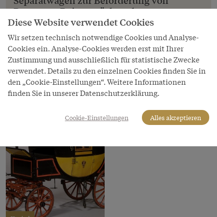
Personen, Reisegepäck und
Postsendungen, 19. Jahrhundert
Diese Website verwendet Cookies
Wir setzen technisch notwendige Cookies und Analyse-
Copyright
Cookies ein. Analyse-Cookies werden erst mit Ihrer
Technisches Museum Wien
Zustimmung und ausschließlich für statistische Zwecke
LeihgeberIn
verwendet. Details zu den einzelnen Cookies finden Sie in
Technisches Museum Wien
den „Cookie-Einstellungen“. Weitere Informationen
finden Sie in unserer Datenschutzerklärung.
Cookie-Einstellungen
Alles akzeptieren