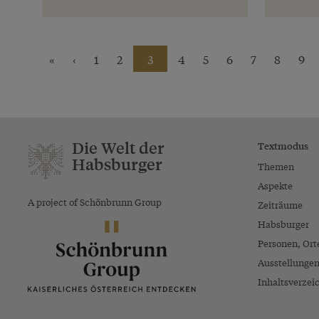
«
‹
1
2
3
4
5
6
7
8
9
Die Welt der
Textmodus
Habsburger
Themen
Aspekte
A project of Schönbrunn Group
Zeiträume
Habsburger
Personen, Ort
Ausstellunge
Inhaltsverzei