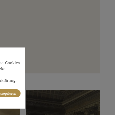
yse-Cookies
cke
rklärung.
akzeptieren