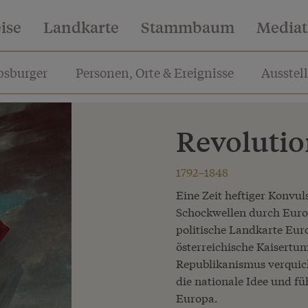
eise
Landkarte
Stammbaum
Media
sburger
Personen, Orte & Ereignisse
Ausstel
Revoluti
1792–1848
Eine Zeit heftiger Konvul
Schockwellen durch Euro
politische Landkarte Eur
österreichische Kaisertum
Republikanismus verquick
die nationale Idee und fü
Europa.