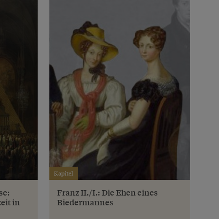
Kapitel
se:
Franz II./I.: Die Ehen eines
it in
Biedermannes