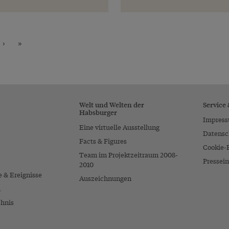
›
»
Welt und Welten der
Service
Habsburger
Impres
Eine virtuelle Ausstellung
Datensc
Facts & Figures
Cookie-
Team im Projektzeitraum 2008-
Pressein
2010
e & Ereignisse
Auszeichnungen
n
chnis