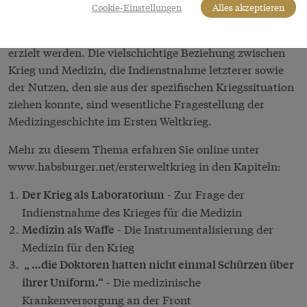
der plastischen Chirurgie, der Prothetik, der
Cookie-Einstellungen
Alles akzeptieren
Kampfgasforschung, der Bluttransfusion oder der
bakteriologischen Hygiene, wesentliche Fortschritte
erzielt werden. Die vielschichtige Beziehung zwischen
Krieg und Medizin, die Indienstnahme letzterer sowie
der Nutzen, den sie aus der spezifischen Kriegssituation
ziehen konnte, sind wesentliche Fragestellung der
Medizingeschichte im Ersten Weltkrieg.
Mehr zu diesem Thema erfahren Sie online unter
www.habsburger.net/ersterweltkrieg
in den Kapiteln:
- Zur Frage der
Der Krieg als Laboratorium
Indienstnahme des Krieges für die Medizin
- Die Instrumentalisierung der
Medizin als Waffe
Medizin für den Krieg
„ …die Doktoren hatten nicht einmal Schürzen über
- Die medizinische
ihrer Uniform.“
Krankenversorgung an der Front