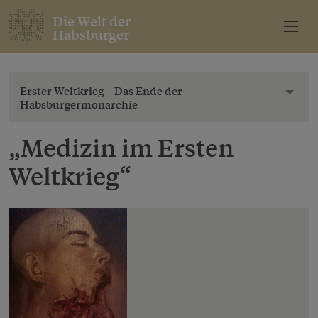
Die Welt der
Habsburger
Erster Weltkrieg – Das Ende der
Toggl
Habsburgermonarchie
„Medizin im Ersten
Weltkrieg“