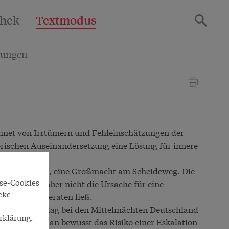
thek
Textmodus
lungen
hnet von Irrtümern und Fehleinschätzungen der
egerischen Auseinandersetzung eine Lösung für innere
aubten.
rreich-Ungarn, eine Großmacht am Scheideweg. Die
yse-Cookies
ren Anlass, aber nicht die Ursache für eine
cke
 den Fugen geraten ließ.
egsausbruch lag bei den Mittelmächten Deutschland
rklärung.
d Wien war man bewusst das Risiko einer Eskalation