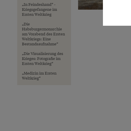
„In Feindeshand“ -
Kriegsgefangene im
Ersten Weltkrieg
„Die
Habsburgermonarchie
am Vorabend des Ersten
Weltkriegs: Eine
Bestandsaufnahme“
„Die Visualisierung des
Krieges: Fotografie im
Ersten Weltkrieg“
„Medizin im Ersten
Weltkrieg“