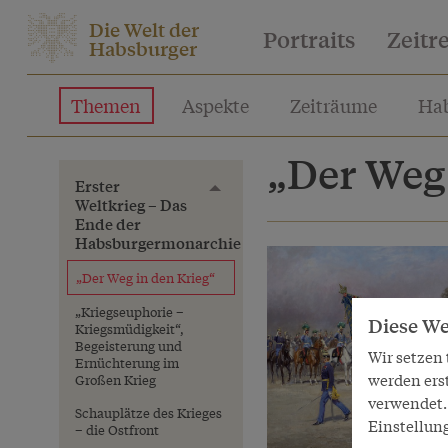
Die Welt der
Portraits
Zeitr
Habsburger
Themen
Aspekte
Zeiträume
Hab
„Der Weg 
Erster
Toggle menu
Weltkrieg – Das
Ende der
Habsburgermonarchie
„Der Weg in den Krieg“
„Kriegseuphorie –
Diese We
Kriegsmüdigkeit“,
Begeisterung und
Wir setzen
Ernüchterung im
werden ers
Großen Krieg
verwendet. 
Schauplätze des Krieges
Einstellun
– die Ostfront