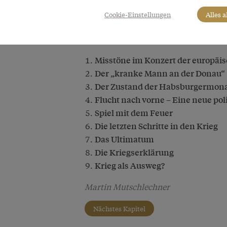
eingegangen, die nun den fatalen Me
Cookie-Einstellungen
Alles 
Mehr zu diesem Thema erfahren Sie 
den Kapiteln:
Misstöne im Konzert der europä
Der „kranke Mann an der Donau“ –
Der Zustand der Habsburgermona
Flucht nach vorne – Eine neue pol
Spiel mit dem Feuer
Die letzten Schritte in den Krieg
Das Ultimatum
Die Kriegserklärung
Krieg als Ausweg?
Martin Mutschlechner
Nächstes Kapitel