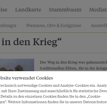
eise
Landkarte
Stammbaum
Media
sburger
Personen, Orte & Ereignisse
Ausstel
in den Krieg“
Der Weg in den Krieg war gekennzeic
traditionellen Eliten, die in der kri
und äußere Probleme zu erkennen gl
bsite verwendet Cookies
Im Zentrum des Strudels stand Öste
 technisch notwendige Cookies und Analyse-Cookies ein. Anal
Schüsse von Sarajevo im Juni 1914 wa
t mit Ihrer Zustimmung und ausschließlich für statistische Zwe
Entwicklung, die das alte Europa aus
Details zu den einzelnen Cookies finden Sie in den „Cookie-
Die Hauptverantwortung für den Kri
gen“. Weitere Informationen finden Sie in unserer Datenschutze
und Österreich-Ungarn. In Berlin un