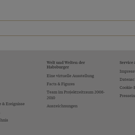
e
Welt und Welten der
Service
Habsburger
Impres
Eine virtuelle Ausstellung
Datensc
Facts & Figures
Cookie-
Team im Projektzeitraum 2008-
Pressein
2010
e & Ereignisse
Auszeichnungen
n
chnis