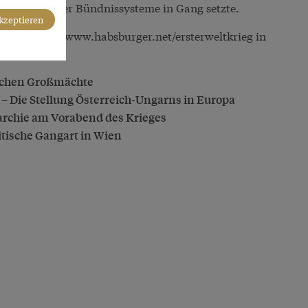
chanismus der Bündnissysteme in Gang setzte.
akzeptieren
online unter
www.habsburger.net/ersterweltkrieg
in
ischen Großmächte
 Die Stellung Österreich-Ungarns in Europa
rchie am Vorabend des Krieges
itische Gangart in Wien