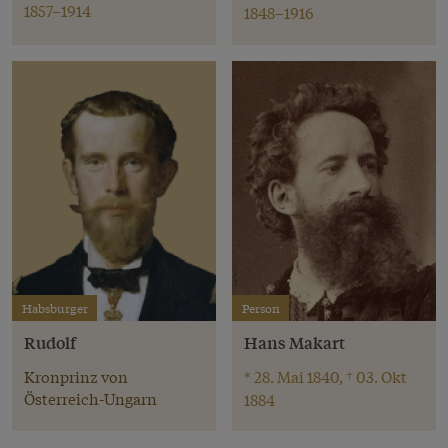
1857–1914
1848–1916
Habsburger
Person
Rudolf
Hans Makart
Kronprinz von
* 28. Mai 1840, † 03. Okt
Österreich-Ungarn
1884