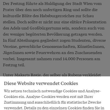
Der Festzug führte als Huldigung der Stadt Wien vom
Prater über den noch unfertigen Ring und sollte die
kulturelle Blüte des Habsburgerreiches zur Schau
stellen. Doch sollte er nicht nur eine elitäre Präsentation
des Adels und Großbürgertums sein, sondern auch von
der weniger begüterten Bevölkerung getragen werden.
In fünf Abteilungen gegliedert zogen Studenten, diverse
Vereine, gewerbliche Genossenschaften, KünstlerInnen,
JägerInnen sowie Feuerwehren an den Zuschauenden
vorbei. Insgesamt nahmen rund 14.000 Personen am
Festzug teil.
Unter Makarts Regie, der selber als Rubens verkleidet
auf einem Lipizzaner mitritt, geriet der Hauptteil zu
Diese Website verwendet Cookies
einem prunkvollen Historienspektakel: BürgerInnen
Wir setzen technisch notwendige Cookies und Analyse-
stellten in historischen Kostümen alle traditionellen
Cookies ein. Analyse-Cookies werden erst mit Ihrer
Berufsgruppen auf prächtig geschmückten Festwagen
Zustimmung und ausschließlich für statistische Zwecke
nach. Die Renaissance-Kleidung verwies auf die Blüte
verwendet. Details zu den einzelnen Cookies finden Sie in