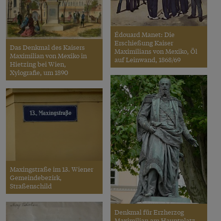
Édouard Manet: Die
Erschießung Kaiser
Das Denkmal des Kaisers
Maximilians von Mexiko, Öl
Maximilian von Mexiko in
auf Leinwand, 1868/69
Hietzing bei Wien,
Xylografie, um 1890
Maxingstraße im 13. Wiener
Gemeindebezirk,
Straßenschild
Denkmal für Erzherzog
Maximilian am Hauptplatz