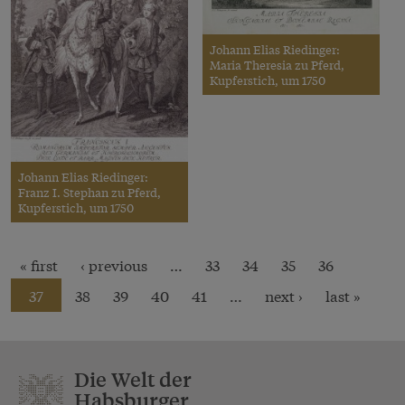
Johann Elias Riedinger:
Maria Theresia zu Pferd,
Kupferstich, um 1750
Johann Elias Riedinger:
Franz I. Stephan zu Pferd,
Kupferstich, um 1750
« first
‹ previous
…
33
34
35
36
37
38
39
40
41
…
next ›
last »
Die Welt der
Habsburger