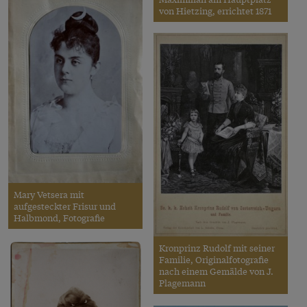
von Hietzing, errichtet 1871
Mary Vetsera mit
aufgesteckter Frisur und
Halbmond, Fotografie
Kronprinz Rudolf mit seiner
Familie, Originalfotografie
nach einem Gemälde von J.
Plagemann