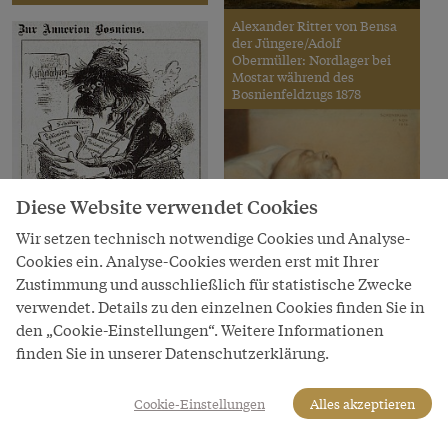
Alexander Ritter von Bensa
der Jüngere/Adolf
Obermüller: Nordlager bei
Mostar während des
Bosnienfeldzugs 1878
Diese Website verwendet Cookies
Wir setzen technisch notwendige Cookies und Analyse-
Franz v. Matsch: Kaiser Franz
Cookies ein. Analyse-Cookies werden erst mit Ihrer
Joseph am Sterbebett,
Zustimmung und ausschließlich für statistische Zwecke
Ölgemälde, 1916
verwendet. Details zu den einzelnen Cookies finden Sie in
den „Cookie-Einstellungen“. Weitere Informationen
"Zur Annexion Bosniens. Gott
finden Sie in unserer Datenschutzerklärung.
sei Dank, jetzt g'hört er ganz
uns!", Karikatur in der
Zeitschrift "Kikeriki" an…
Cookie-Einstellungen
Alles akzeptieren