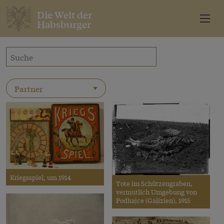
Die Welt der
Habsburger
Kriegsspiel, um 1914
Tote im Schützengraben,
vermutlich Umgebung von
Podhajce (Galizien), 1915