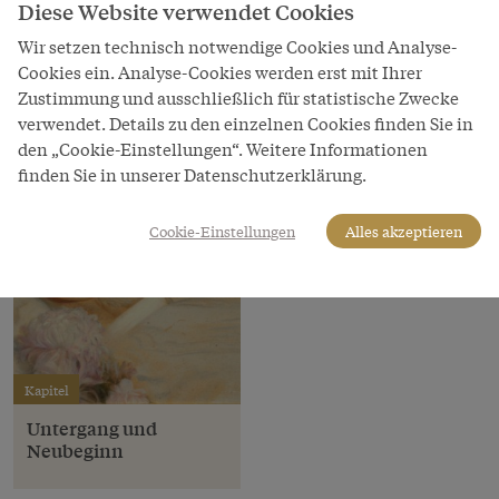
Heeresgeschichtliches Museum
Diese Website verwendet Cookies
Wir setzen technisch notwendige Cookies und Analyse-
LeihgeberIn
Cookies ein. Analyse-Cookies werden erst mit Ihrer
Heeresgeschichtliches Museum
Zustimmung und ausschließlich für statistische Zwecke
verwendet. Details zu den einzelnen Cookies finden Sie in
den „Cookie-Einstellungen“. Weitere Informationen
finden Sie in unserer Datenschutzerklärung.
Cookie-Einstellungen
Alles akzeptieren
Kapitel
Untergang und
Neubeginn