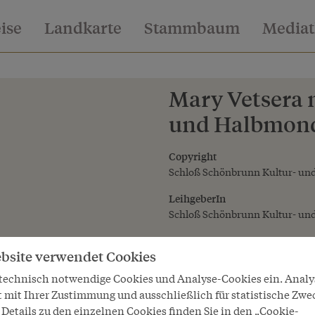
eise
Landkarte
Stammbaum
Media
Mary Vetsera m
und Halbmond,
Copyright
Schloß Schönbrunn Kultur- und
LeihgeberIn
Schloß Schönbrunn Kultur- und
bsite verwendet Cookies
 technisch notwendige Cookies und Analyse-Cookies ein. Anal
t mit Ihrer Zustimmung und ausschließlich für statistische Zwe
Details zu den einzelnen Cookies finden Sie in den „Cookie-