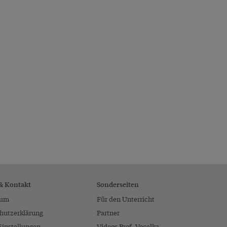
 & Kontakt
Sonderseiten
sum
Für den Unterricht
hutzerklärung
Partner
Einstellungen
Videos Prof. Vocelka