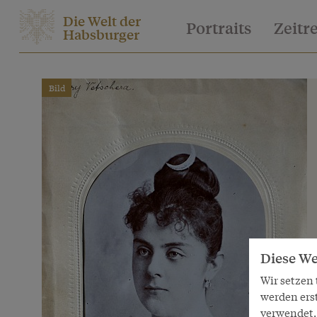
Die Welt der
Portraits
Zeitr
Habsburger
Bild
Diese We
Wir setzen
werden ers
verwendet. 