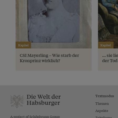
Kapitel
Kapitel
CSI Mayerling – Wie starb der
… sie l
Kronprinz wirklich?
der Tod
Die Welt der
Textmodus
Habsburger
Themen
Aspekte
A project of Schönbrunn Group
Zeiträume