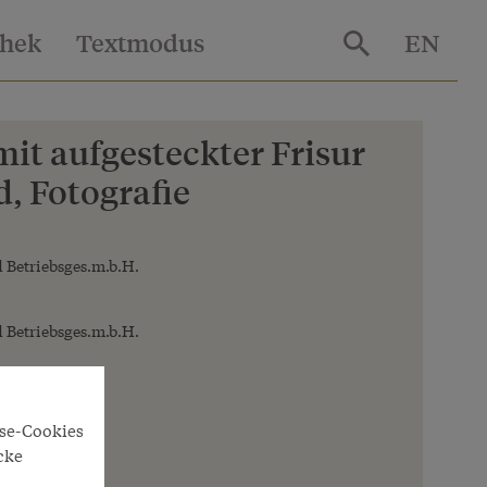
thek
Textmodus
EN
it aufgesteckter Frisur
 Fotografie
 Betriebsges.m.b.H.
 Betriebsges.m.b.H.
yse-Cookies
cke