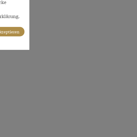
cke
rklärung.
akzeptieren