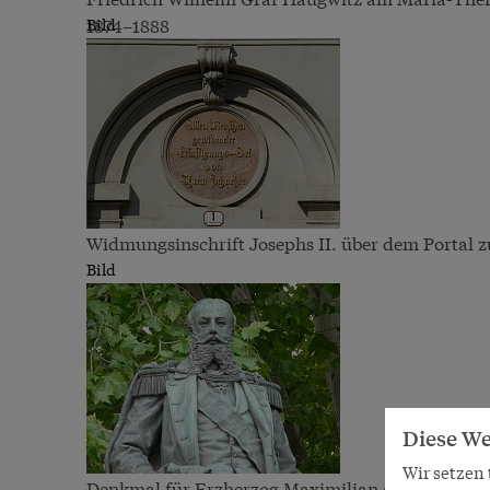
1874–1888
Bild
Widmungsinschrift Josephs II. über dem Portal
Bild
Diese We
Wir setzen
Denkmal für Erzherzog Maximilian am Hauptplatz