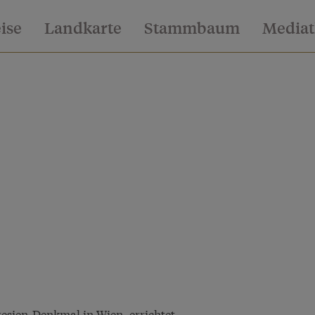
eise
Landkarte
Stammbaum
Media
esien-Denkmal in Wien, errichtet