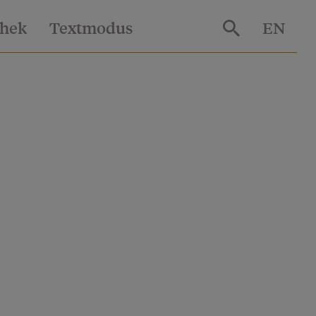
thek
Textmodus
EN