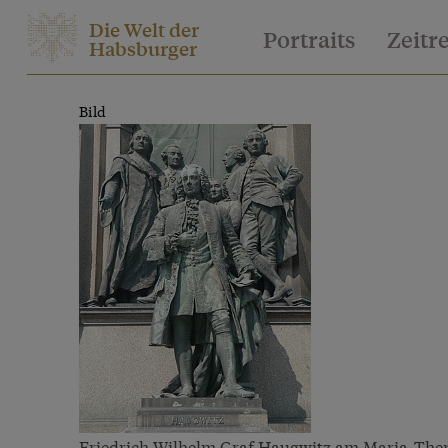
Die Welt der
Portraits
Zeitr
Habsburger
Bild
Friedrich Wilhelm Graf Haugwitz am Maria-Ther