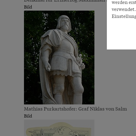
werden ers
Bild
verwendet. 
Einstellun
Mathias Purkartshofer: Graf Niklas von Salm
Bild