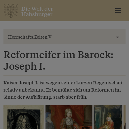
Die Welt der
Habsburger
Herrschafts.Zeiten V
Toggl
Reformeifer im Barock:
Joseph I.
Kaiser Joseph I. ist wegen seiner kurzen Regentschaft
relativ unbekannt. Er bemühte sich um Reformen im
Sinne der Aufklärung, starb aber früh.