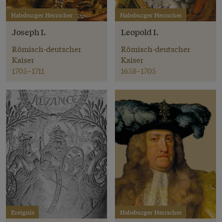
Habsburger Herrscher
Habsburger Herrscher
Joseph I.
Leopold I.
Römisch-deutscher
Römisch-deutscher
Kaiser
Kaiser
1705–1711
1658–1705
Ereignis
Habsburger Herrscher