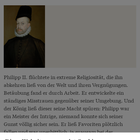
Philipp II. flüchtete in extreme Religiosität, die ihn
abkehren ließ von der Welt und ihren Vergnügungen.
Betäubung fand er durch Arbeit. Er entwickelte ein
ständiges Misstrauen gegenüber seiner Umgebung. Und
der König ließ dieser seine Macht spüren: Philipp war
ein Meister der Intrige, niemand konnte sich seiner
Gunst völlig sicher sein. Er ließ Favoriten plötzlich
fallen und war unerbittlich, ja grausam bei der
Bestrafung Einzelner, aber auch ganzer Städte und