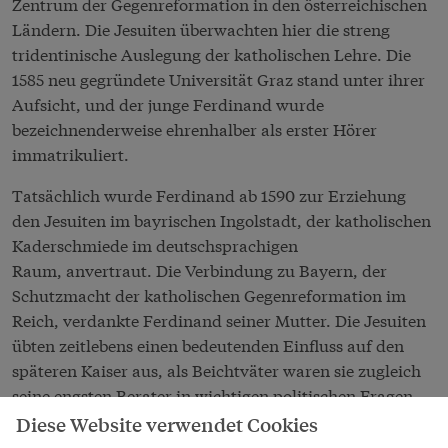
Zentrum der Gegenreformation in den österreichischen
Ländern. Die Jesuiten überwachten hier die streng
tridentinische Auslegung der katholischen Lehre. Die
1585 neu gegründete Universität Graz stand unter ihrer
Aufsicht, und der junge Ferdinand wurde
bezeichnenderweise ehrenhalber als erster Hörer
immatrikuliert.
Tatsächlich wurde Ferdinand ab 1590 zur Erziehung
den Jesuiten im bayrischen Ingolstadt, der katholischen
Kaderschmiede im deutschsprachigen
Raum, anvertraut. Die Verbindung zu Bayern, der
Schutzmacht der katholischen Gegenreformation im
Reich, verdankte Ferdinand seiner Mutter. Die Jesuiten
übten zeitlebens einen bedeutenden Einfluss auf den
späteren Kaiser aus, als Beichtväter waren sie zugleich
seine engsten Berater in wichtigen politischen Fragen.
Diese Website verwendet Cookies
Nach dem frühen Tod des Vaters 1590 wurde Ferdinand