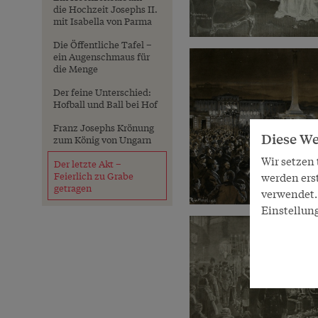
die Hochzeit Josephs II.
mit Isabella von Parma
Die Öffentliche Tafel –
ein Augenschmaus für
die Menge
Der feine Unterschied:
Hofball und Ball bei Hof
Franz Josephs Krönung
Diese We
zum König von Ungarn
Wir setzen
Der letzte Akt –
Feierlich zu Grabe
werden ers
getragen
verwendet. 
Einstellun