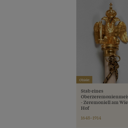
Objekt
Stab eines
Oberzeremonienmeis
- Zeremoniell am Wi
Hof
1648–1914