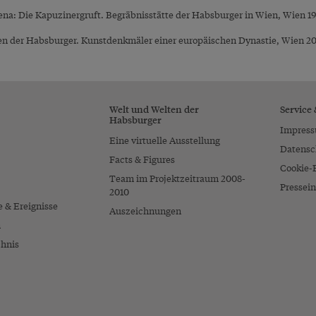
na: Die Kapuzinergruft. Begräbnisstätte der Habsburger in Wien, Wien 1
tten der Habsburger. Kunstdenkmäler einer europäischen Dynastie, Wien 2
Welt und Welten der
Service
Habsburger
Impres
Eine virtuelle Ausstellung
Datensc
Facts & Figures
Cookie-
Team im Projektzeitraum 2008-
Pressein
2010
e & Ereignisse
Auszeichnungen
n
chnis