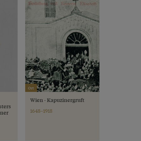
Ort
Wien - Kapuzinergruft
ters
1648–1918
ener