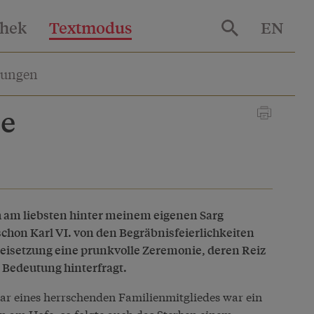
thek
Textmodus
EN
lungen
be
ch am liebsten hinter meinem eigenen Sarg
hon Karl VI. von den Begräbnisfeierlichkeiten
 Beisetzung eine prunkvolle Zeremonie, deren Reiz
e Bedeutung hinterfragt.
ar eines herrschenden Familienmitgliedes war ein
ben am
Hof
e, so folgte auch das Sterben einem