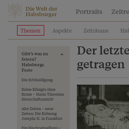
Die Welt der
Portraits
Zeitr
Habsburger
Themen
Aspekte
Zeiträume
Hab
Der letzt
Gibt’s was zu
Toggle menu
feiern?
getragen
Habsburgs
Feste
Die Erbhuldigung
Keine Königin ohne
Krone – Maria Theresias
Herrschaftsantritt
Alte Zeiten – neue
Zeiten: Die Krönung
Josephs II. in Frankfurt
Ein Hochzeitsalbum –