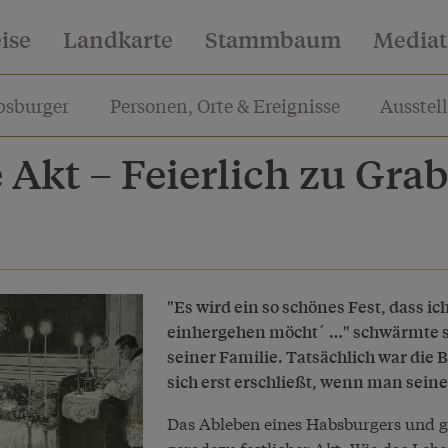
eise
Landkarte
Stammbaum
Media
sburger
Personen, Orte & Ereignisse
Ausstel
e Akt – Feierlich zu Gra
"Es wird ein so schönes Fest, dass i
einhergehen möcht´ …" schwärmte sc
seiner Familie. Tatsächlich war die
sich erst erschließt, wenn man sein
Das Ableben eines Habsburgers und g
geradezu festlicher Akt. Wie das Le