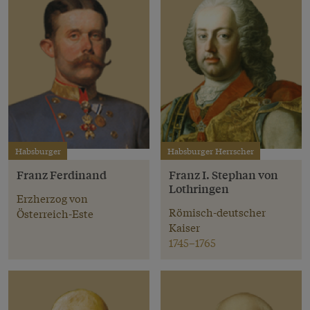
Habsburger
Habsburger Herrscher
Franz Ferdinand
Franz I. Stephan von
Lothringen
Erzherzog von
Römisch-deutscher
Österreich-Este
Kaiser
1745–1765