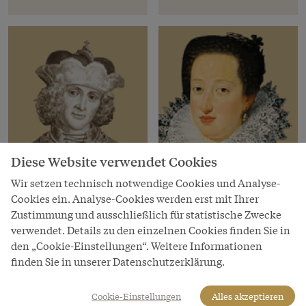
Diese Website verwendet Cookies
Wir setzen technisch notwendige Cookies und Analyse-
Cookies ein. Analyse-Cookies werden erst mit Ihrer
Habsburger Herrscher
Habsburger
Zustimmung und ausschließlich für statistische Zwecke
Albrecht VI. „der
Eleonore Gonzaga von
verwendet. Details zu den einzelnen Cookies finden Sie in
Freigiebige“
Mantua
den „Cookie-Einstellungen“. Weitere Informationen
finden Sie in unserer Datenschutzerklärung.
Erzherzog von
* 23. Sep 1598, † 27. Jun
Österreich
1655
Cookie-Einstellungen
Alles akzeptieren