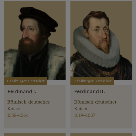
Habsburger Herrscher
Habsburger Herrscher
Ferdinand I.
Ferdinand II.
Römisch-deutscher
Römisch-deutscher
Kaiser
Kaiser
1558–1564
1619–1637