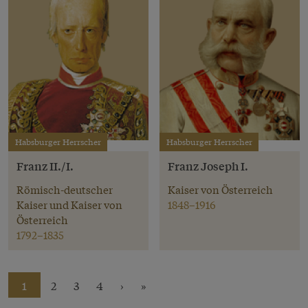
Habsburger Herrscher
Habsburger Herrscher
Franz II./I.
Franz Joseph I.
Römisch-deutscher
Kaiser von Österreich
Kaiser und Kaiser von
1848–1916
Österreich
1792–1835
1
2
3
4
›
»