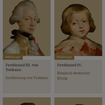
Habsburger
Habsburger
Ferdinand III. von
Ferdinand IV.
Toskana
Römisch-deutscher
Großherzog von Toskana
König