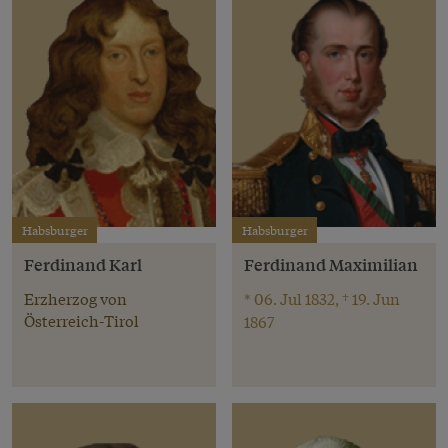
Habsburger
Habsburger
Ferdinand Karl
Ferdinand Maximilian
Erzherzog von
* 06. Jul 1832, † 19. Jun
Österreich-Tirol
1867