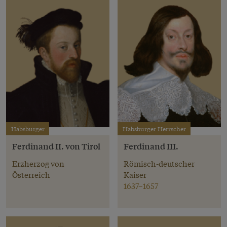
Habsburger
Habsburger Herrscher
Ferdinand II. von Tirol
Ferdinand III.
Erzherzog von
Römisch-deutscher
Österreich
Kaiser
1637–1657