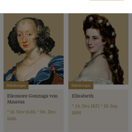
Habsburger
Habsburger
Eleonore Gonzaga von
Elisabeth
Mantua
* 24. Dez 1837, † 10. Sep
* 18. Nov 1630, † 06. Dez
1898
1686