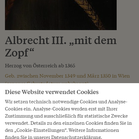
Albrecht III. „mit dem
Zopf“
Herzog von Österreich ab 1365
Geb. zwischen November 1349 und März 1350 in Wien
(genaues Geburtsdatum unbekannt)
Gest. am 28. oder 29. August 1395 in Laxenburg bei
Diese Website verwendet Cookies
Wien
Wir setzen technisch notwendige Cookies und Analyse-
Cookies ein. Analyse-Cookies werden erst mit Ihrer
Die ersten Regierungsjahre Herzog Albrechts III. waren
Zustimmung und ausschließlich für statistische Zwecke
geprägt vom Drängen seines Bruders Leopold III. nach
verwendet. Details zu den einzelnen Cookies finden Sie in
einer Teilung der habsburgischen Länder. 1379 kam es
den „Cookie-Einstellungen“. Weitere Informationen
zu dieser Teilung, mit der die albertinische und die
finden Sie in unserer Datenschutzerklärung.