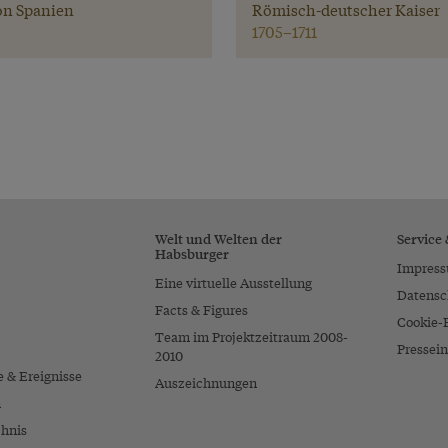
on Spanien
Römisch-deutscher Kaiser
1705–1711
Welt und Welten der
Service
Habsburger
Impres
Eine virtuelle Ausstellung
Datensc
Facts & Figures
Cookie-
Team im Projektzeitraum 2008-
Pressein
2010
e & Ereignisse
Auszeichnungen
n
chnis