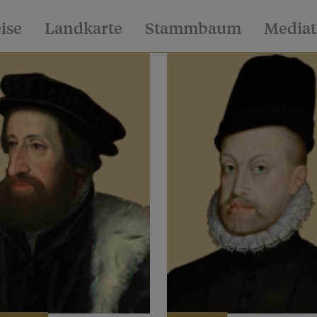
eise
Landkarte
Stammbaum
Media