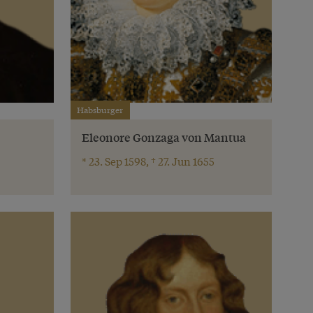
Habsburger
Eleonore Gonzaga von Mantua
* 23. Sep 1598, † 27. Jun 1655