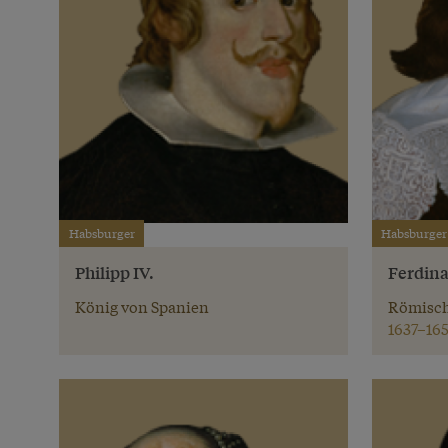
Habsburger
Habsburger
Philipp IV.
Ferdina
König von Spanien
Römisch
1637–165