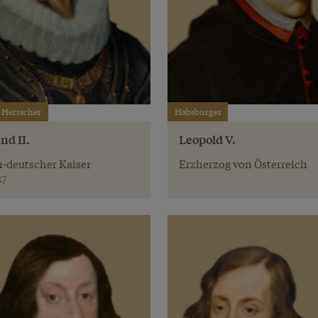
 Herrscher
Habsburger
nd II.
Leopold V.
-deutscher Kaiser
Erzherzog von Österreich
37