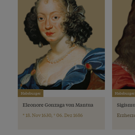
Habsburger
Habsburger
Eleonore Gonzaga von Mantua
Sigism
* 18. Nov 1630, † 06. Dez 1686
Erzherzo