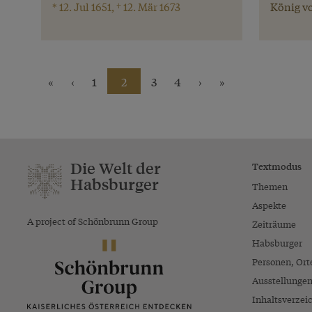
* 12. Jul 1651, † 12. Mär 1673
König v
«
‹
1
2
3
4
›
»
Die Welt der
Textmodus
Habsburger
Themen
Aspekte
A project of Schönbrunn Group
Zeiträume
Habsburger
Personen, Ort
Ausstellunge
Inhaltsverzei