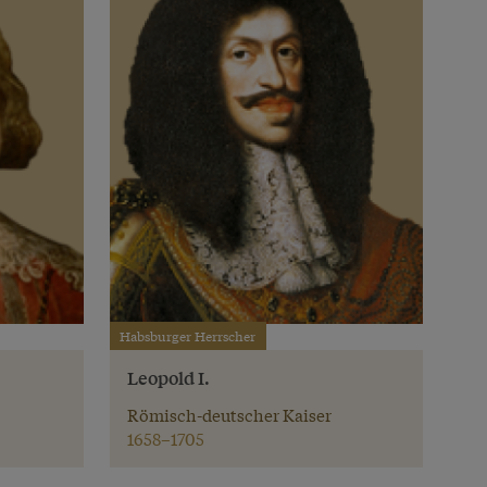
Habsburger Herrscher
Leopold I.
Römisch-deutscher Kaiser
1658–1705