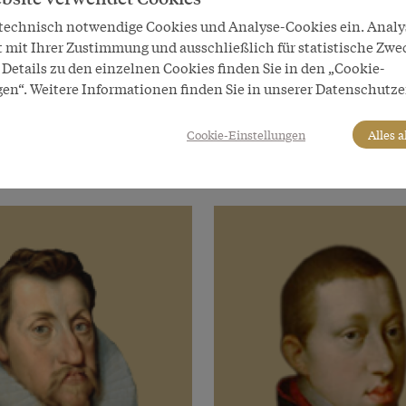
 technisch notwendige Cookies und Analyse-Cookies ein. Anal
t mit Ihrer Zustimmung und ausschließlich für statistische Zwe
Details zu den einzelnen Cookies finden Sie in den „Cookie-
Habsburger Herrscher
gen“. Weitere Informationen finden Sie in unserer Datenschutze
Rudolf II.
Cookie-Einstellungen
Alles 
g von Innerösterreich
Römisch-deutscher Kaiser
1576–1612