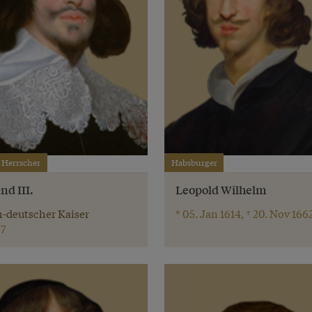
 Herrscher
Habsburger
nd III.
Leopold Wilhelm
-deutscher Kaiser
* 05. Jan 1614, † 20. Nov 166
7