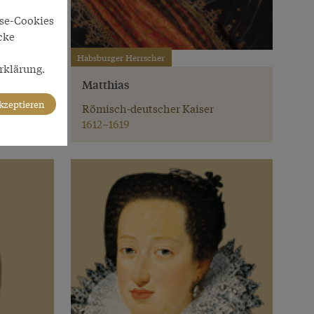
yse-Cookies
cke
Habsburger Herrscher
rklärung.
Matthias
akzeptieren
Römisch-deutscher Kaiser
1612–1619