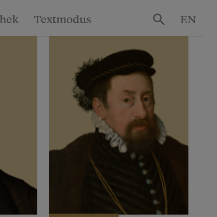
thek
Textmodus
EN