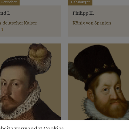
 Herrscher
Habsburger
nd I.
Philipp II.
-deutscher Kaiser
König von Spanien
64
bsite verwendet Cookies