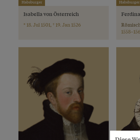
Habsburger
Habsburger
Isabella von Österreich
Ferdina
* 18. Jul 1501, † 19. Jan 1526
Römisch
1558–15
Diese We