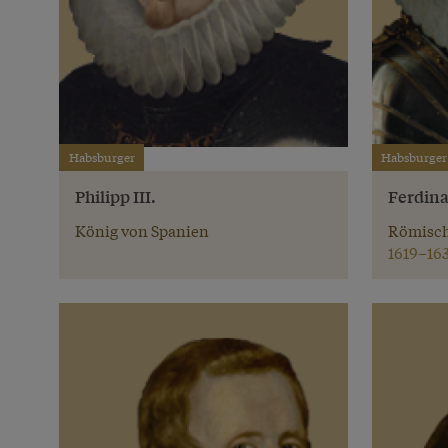
Habsburger
Habsburger
Philipp III.
Ferdina
König von Spanien
Römisch
1619–16