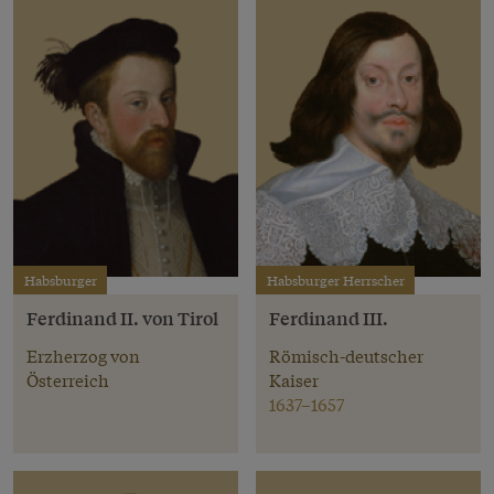
Habsburger
Habsburger Herrscher
Ferdinand II. von Tirol
Ferdinand III.
Erzherzog von
Römisch-deutscher
Österreich
Kaiser
1637–1657