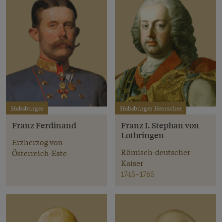
Habsburger
Habsburger Herrscher
Franz Ferdinand
Franz I. Stephan von
Lothringen
Erzherzog von
Römisch-deutscher
Österreich-Este
Kaiser
1745–1765