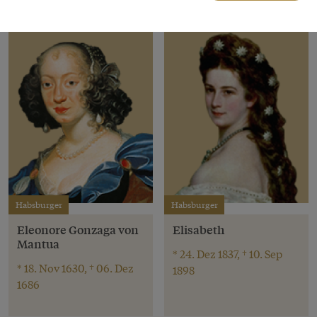
Habsburger
Habsburger
Eleonore Gonzaga von
Elisabeth
Mantua
* 24. Dez 1837, † 10. Sep
* 18. Nov 1630, † 06. Dez
1898
1686