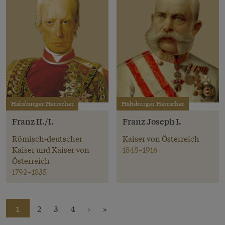
Habsburger Herrscher
Habsburger Herrscher
Franz II./I.
Franz Joseph I.
Römisch-deutscher
Kaiser von Österreich
Kaiser und Kaiser von
1848–1916
Österreich
1792–1835
1
2
3
4
›
»