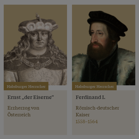
Habsburger Herrscher
Habsburger Herrscher
Ernst „der Eiserne“
Ferdinand I.
Erzherzog von
Römisch-deutscher
Österreich
Kaiser
1558–1564