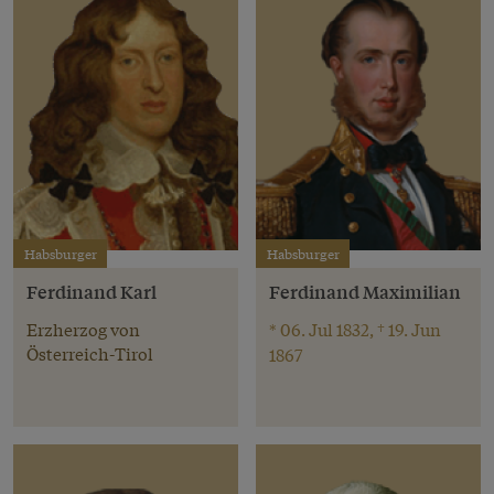
Habsburger
Habsburger
Ferdinand Karl
Ferdinand Maximilian
Erzherzog von
* 06. Jul 1832, † 19. Jun
Österreich-Tirol
1867