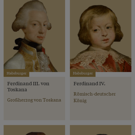
Habsburger
Habsburger
Ferdinand III. von
Ferdinand IV.
Toskana
Römisch-deutscher
Großherzog von Toskana
König