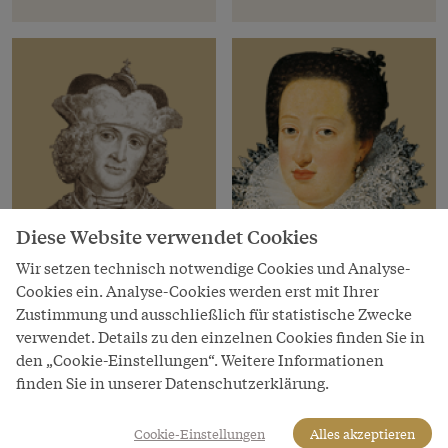
Diese Website verwendet Cookies
Wir setzen technisch notwendige Cookies und Analyse-
Cookies ein. Analyse-Cookies werden erst mit Ihrer
Habsburger Herrscher
Habsburger
Zustimmung und ausschließlich für statistische Zwecke
Albrecht VI. „der
Eleonore Gonzaga von
verwendet. Details zu den einzelnen Cookies finden Sie in
Freigiebige“
Mantua
den „Cookie-Einstellungen“. Weitere Informationen
finden Sie in unserer Datenschutzerklärung.
Erzherzog von
* 23. Sep 1598, † 27. Jun
Österreich
1655
Cookie-Einstellungen
Alles akzeptieren