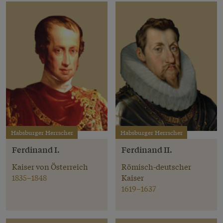
Habsburger Herrscher
Habsburger Herrscher
Ferdinand I.
Ferdinand II.
Kaiser von Österreich
Römisch-deutscher
1835–1848
Kaiser
1619–1637