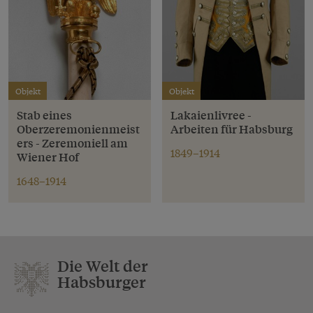
Objekt
Objekt
Stab eines
Lakaienlivree -
Oberzeremonienmeist
Arbeiten für Habsburg
ers - Zeremoniell am
1849–1914
Wiener Hof
1648–1914
Die Welt der
Habsburger