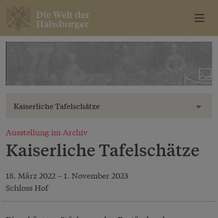
Die Welt der
Habsburger
Kaiserliche Tafelschätze
Toggl
Ausstellung im Archiv
Kaiserliche Tafelschätze
18. März 2022
–
1. November 2023
Schloss Hof