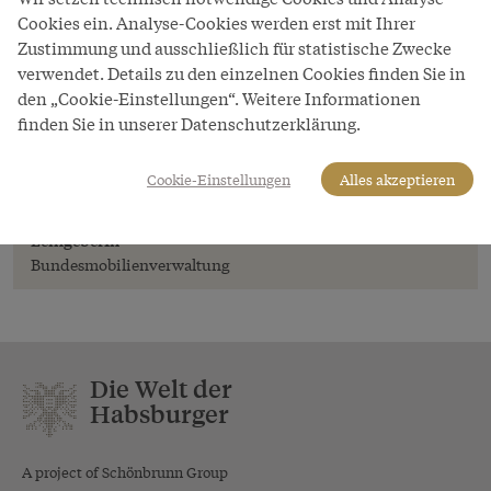
Cookies ein. Analyse-Cookies werden erst mit Ihrer
Zustimmung und ausschließlich für statistische Zwecke
Bild
verwendet. Details zu den einzelnen Cookies finden Sie in
Terrine aus dem Grand Vermeil-Service
den „Cookie-Einstellungen“. Weitere Informationen
finden Sie in unserer Datenschutzerklärung.
Copyright
Bundesmobilienverwaltung/Sammlung:
Bundesmobilienverwaltung/ Objektstandort: Silberkammer
Cookie-Einstellungen
Alles akzeptieren
Hofburg Wien/Foto: Edgar Knaack
LeihgeberIn
Bundesmobilienverwaltung
Die Welt der
Habsburger
A project of Schönbrunn Group