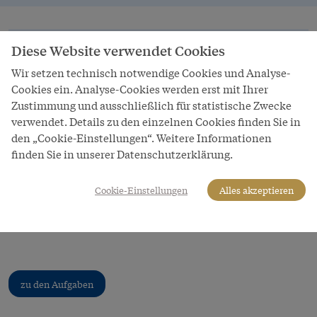
Übersicht
Diese Website verwendet Cookies
Wir setzen technisch notwendige Cookies und Analyse-
Aufgabe 1
Cookies ein. Analyse-Cookies werden erst mit Ihrer
Aufgabe 2
Zustimmung und ausschließlich für statistische Zwecke
Aufgabe 3
verwendet. Details zu den einzelnen Cookies finden Sie in
den „Cookie-Einstellungen“. Weitere Informationen
finden Sie in unserer Datenschutzerklärung.
Die hier gesuchte Person ist ein Superstar der
Geschichte. Finde heraus, um wen es sich handelt,
Cookie-Einstellungen
Alles akzeptieren
indem du die Online-Übung löst:
zur Online-Übung
zu den Aufgaben