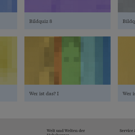
Bildquiz 8
Bildq
Wer ist das? I
Wer i
Welt und Welten der
Service
Habsburger