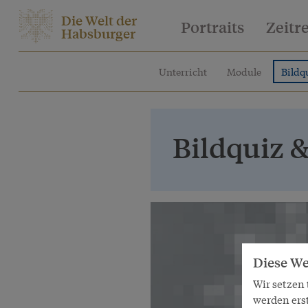
Die Welt der
Portraits
Zeitr
Habsburger
Unterricht
Module
Bildq
Bildquiz 
Diese We
Wir setzen
werden ers