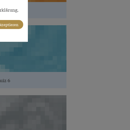
rklärung.
uiz 3
akzeptieren
uiz 6