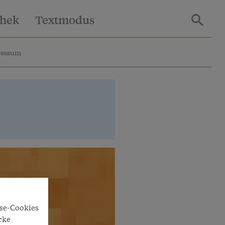
thek
Textmodus
ressum
yse-Cookies
cke