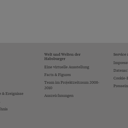
Welt und Welten der
Service
Habsburger
Impres
Eine virtuelle Ausstellung
Datensc
Facts & Figures
Cookie-
Team im Projektzeitraum 2008-
Pressein
2010
e & Ereignisse
Auszeichnungen
n
chnis