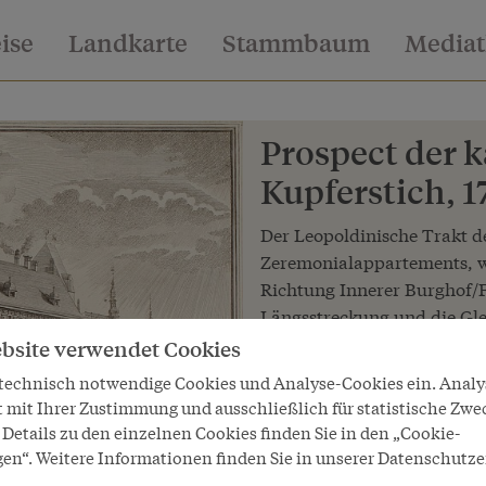
eise
Landkarte
Stammbaum
Media
Prospect der k
Kupferstich, 1
Der Leopoldinische Trakt d
Zeremonialappartements, we
Richtung Innerer Burghof/
Längsstreckung und die Gl
frühbarocken Ideal von Mo
bsite verwendet Cookies
 technisch notwendige Cookies und Analyse-Cookies ein. Anal
Copyright
t mit Ihrer Zustimmung und ausschließlich für statistische Zwe
Schloß Schönbrunn Kultur- und
Details zu den einzelnen Cookies finden Sie in den „Cookie-
LeihgeberIn
gen“. Weitere Informationen finden Sie in unserer Datenschutze
Schloß Schönbrunn Kultur- und