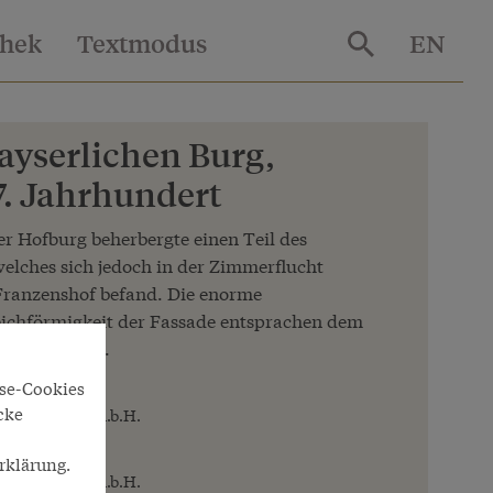
thek
Textmodus
EN
ayserlichen Burg,
7. Jahrhundert
er Hofburg beherbergte einen Teil des
lches sich jedoch in der Zimmerflucht
Franzenshof befand. Die enorme
eichförmigkeit der Fassade entsprachen dem
numentalität.
yse-Cookies
cke
 Betriebsges.m.b.H.
rklärung.
 Betriebsges.m.b.H.