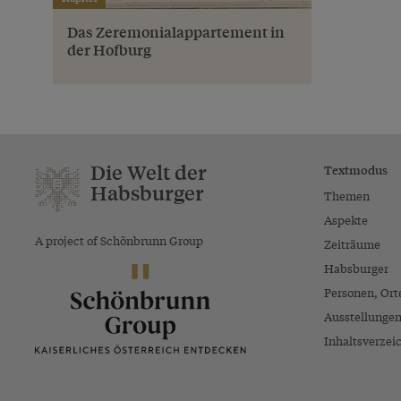
Das Zeremonialappartement in
der Hofburg
Die Welt der
Textmodus
Habsburger
Themen
Aspekte
A project of Schönbrunn Group
Zeiträume
Habsburger
Personen, Ort
Ausstellunge
Inhaltsverzei