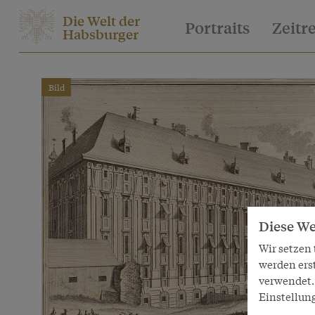
Die Welt der
Portraits
Zeitr
Habsburger
Bild
Diese We
Wir setzen
werden ers
verwendet. 
Einstellun