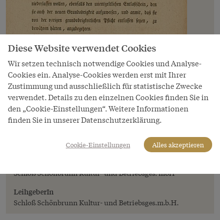
Diese Website verwendet Cookies
Wir setzen technisch notwendige Cookies und Analyse-
Cookies ein. Analyse-Cookies werden erst mit Ihrer
Zustimmung und ausschließlich für statistische Zwecke
verwendet. Details zu den einzelnen Cookies finden Sie in
den „Cookie-Einstellungen“. Weitere Informationen
Bild
finden Sie in unserer Datenschutzerklärung.
Patent zur Aufhebung der Leibeigenschaft
(2)
Cookie-Einstellungen
Alles akzeptieren
Copyright
Schloß Schönbrunn Kultur- und Betriebsges. mbH
LeihgeberIn
Schloß Schönbrunn Kultur- und Betriebsges.m.b.H.