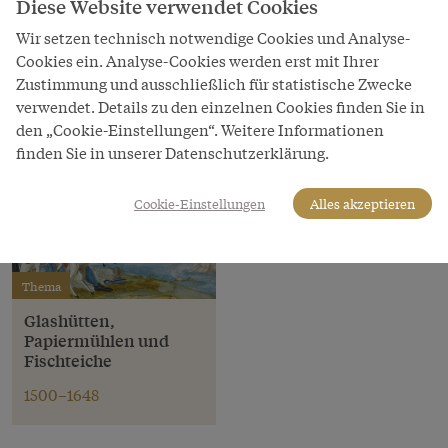
Bauernjahr", Gouache, drittes Viertel des
Diese Website verwendet Cookies
18. Jahrhunderts
Wir setzen technisch notwendige Cookies und Analyse-
Cookies ein. Analyse-Cookies werden erst mit Ihrer
Copyright
Zustimmung und ausschließlich für statistische Zwecke
Salzburg Museum
verwendet. Details zu den einzelnen Cookies finden Sie in
LeihgeberIn
den „Cookie-Einstellungen“. Weitere Informationen
Salzburg Museum
finden Sie in unserer Datenschutzerklärung.
Cookie-Einstellungen
Alles akzeptieren
Thema
Glashütten,
Papiermühlen und
Fischteiche
1500–1648