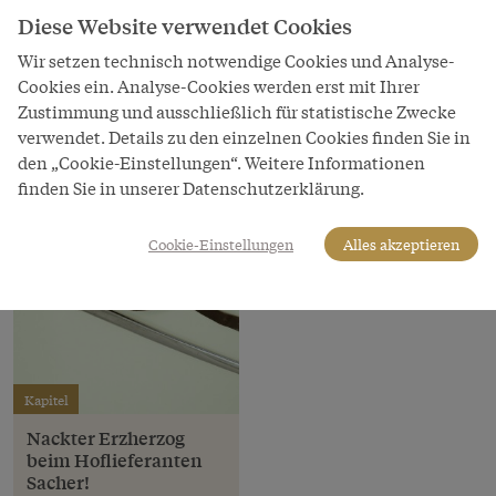
Schloß Schönbrunn Kultur- und Betriebsges.m.b.H.
Diese Website verwendet Cookies
LeihgeberIn
Wir setzen technisch notwendige Cookies und Analyse-
Schloß Schönbrunn Kultur- und Betriebsges.m.b.H.
Cookies ein. Analyse-Cookies werden erst mit Ihrer
Zustimmung und ausschließlich für statistische Zwecke
verwendet. Details zu den einzelnen Cookies finden Sie in
den „Cookie-Einstellungen“. Weitere Informationen
finden Sie in unserer Datenschutzerklärung.
Cookie-Einstellungen
Alles akzeptieren
Kapitel
Nackter Erzherzog
beim Hoflieferanten
Sacher!